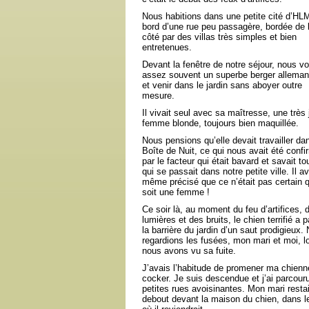
Nous habitions dans une petite cité d’HL
bord d’une rue peu passagère, bordée de l
côté par des villas très simples et bien
entretenues.
Devant la fenêtre de notre séjour, nous v
assez souvent un superbe berger allemand
et venir dans le jardin sans aboyer outre
mesure.
Il vivait seul avec sa maîtresse, une très j
femme blonde, toujours bien maquillée.
Nous pensions qu’elle devait travailler da
Boîte de Nuit, ce qui nous avait été confi
par le facteur qui était bavard et savait to
qui se passait dans notre petite ville. Il av
même précisé que ce n’était pas certain q
soit une femme !
Ce soir là, au moment du feu d’artifices, 
lumières et des bruits, le chien terrifié a 
la barrière du jardin d’un saut prodigieux.
regardions les fusées, mon mari et moi, l
nous avons vu sa fuite.
J’avais l’habitude de promener ma chienn
cocker. Je suis descendue et j’ai parcouru
petites rues avoisinantes. Mon mari restai
debout devant la maison du chien, dans l