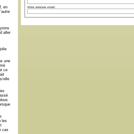
M, en
Votre adresse email :
’autre
oyions
 aller
olie
ns une
rmé
ut ce
ait
u’elle
des
passé
 Nous
orsque
e
 les
t
e cas