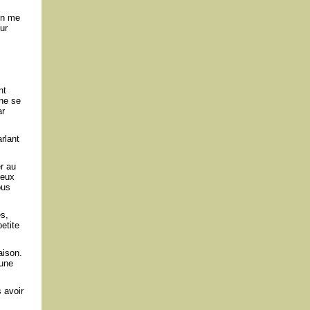
 en me
ur
nt
 ne se
ar
rlant
r au
deux
ous
es,
etite
aison.
 une
 avoir