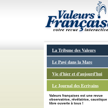
La Tribune des Valeurs
Le Pavé dans la Mare
Vie d'hier et d'aujourd'hui
Le Journal des Ecrivains
Valeurs françaises est une revue
observatrice, révélatrice, caustique 
libre ouverte à tous !