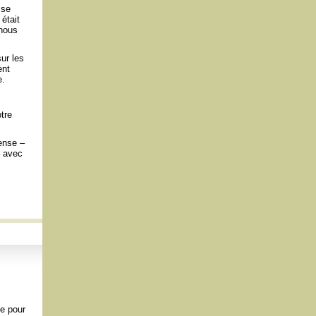
sse
était
 nous
ur les
ent
e.
tre
mense –
– avec
e pour