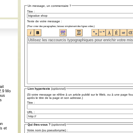
Un message, un commentaire ?
Titre :
Texte de votre message :
(Pour créer des paragraphes, laissez simplement des lignes vides.)
ait
Lien hypertexte
(optionnel)
 2.9 Mo
(Si votre message se réfère à un article publié sur le Web, ou à une page fou
ous
après le titre de la page et son adresse.)
ns
Titre :
URL :
:
un
Qui êtes-vous ?
(optionnel)
s et
Votre nom (ou pseudonyme) :