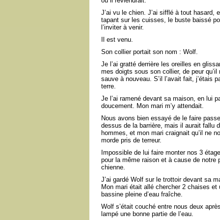
où il reviendrait.
J’ai vu le chien. J’ai sifflé à tout hasard,
tapant sur les cuisses, le buste baissé po
l’inviter à venir.
Il est venu.
Son collier portait son nom : Wolf.
Je l’ai gratté derrière les oreilles en glissa
mes doigts sous son collier, de peur qu’il
sauve à nouveau. S’il l’avait fait, j’étais p
terre.
Je l’ai ramené devant sa maison, en lui pa
doucement. Mon mari m’y attendait.
Nous avons bien essayé de le faire passe
dessus de la barrière, mais il aurait fallu 
hommes, et mon mari craignait qu’il ne n
morde pris de terreur.
Impossible de lui faire monter nos 3 étag
pour la même raison et à cause de notre p
chienne.
J’ai gardé Wolf sur le trottoir devant sa m
Mon mari était allé chercher 2 chaises et
bassine pleine d’eau fraîche.
Wolf s’était couché entre nous deux après
lampé une bonne partie de l’eau.