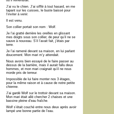
où il reviendrait.
J’ai vu le chien. J’ai sifflé à tout hasard, en me
tapant sur les cuisses, le buste baissé pour
l’inviter à venir.
Il est venu.
Son collier portait son nom : Wolf.
Je l’ai gratté derrière les oreilles en glissant
mes doigts sous son collier, de peur qu’il ne se
sauve à nouveau. S’il l’avait fait, j’étais par
terre.
Je l’ai ramené devant sa maison, en lui parlant
doucement. Mon mari m’y attendait.
Nous avons bien essayé de le faire passer au
dessus de la barrière, mais il aurait fallu deux
hommes, et mon mari craignait qu’il ne nous
morde pris de terreur.
Impossible de lui faire monter nos 3 étages,
pour la même raison et à cause de notre petite
chienne.
J’ai gardé Wolf sur le trottoir devant sa maison.
Mon mari était allé chercher 2 chaises et une
bassine pleine d’eau fraîche.
Wolf s’était couché entre nous deux après avoir
lampé une bonne partie de l’eau.