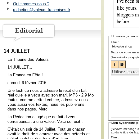
I’ve been b
Qui sommes-nous ?
like yours.
redaction@valeurs-francaises.fr
bloggers m
before.
Un message, un c
Titre :
14 JUILLET
Texte de votre mes
(Pour créer des paragraphe
La Tribune des Valeurs
14 JUILLET...
La France en Fête !..
samedi 6 février 2016
Une lectrice nous a adressé le récit d’un fait
réel qu’elle a vécu avec son mari. MP3 - 2.9 Mo
Faites comme cette Lectrice, adressez-nous
vous aussi vos textes, nous les publierons
dans nos pages. Merci.
La Rédaction a jugé que ce fait divers
correspondait à une valeur. Voici ce récit :
Lien hypertexte
(o
C’était un soir de 14 Juillet. Tout un chacun
(Si votre message s
après le titre de la
avait le droit de s’amuser avec des pétards et
Titre :
c’était le début des feux d’artifices.