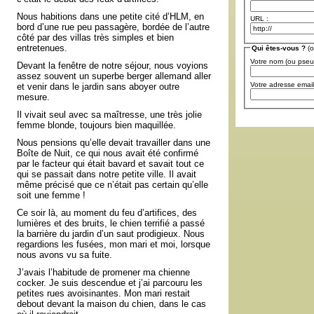
Nous habitions dans une petite cité d’HLM, en
URL :
bord d’une rue peu passagère, bordée de l’autre
côté par des villas très simples et bien
entretenues.
Qui êtes-vous ?
(o
Votre nom (ou pse
Devant la fenêtre de notre séjour, nous voyions
assez souvent un superbe berger allemand aller
Votre adresse email
et venir dans le jardin sans aboyer outre
mesure.
Il vivait seul avec sa maîtresse, une très jolie
femme blonde, toujours bien maquillée.
Nous pensions qu’elle devait travailler dans une
Boîte de Nuit, ce qui nous avait été confirmé
par le facteur qui était bavard et savait tout ce
qui se passait dans notre petite ville. Il avait
même précisé que ce n’était pas certain qu’elle
soit une femme !
Ce soir là, au moment du feu d’artifices, des
lumières et des bruits, le chien terrifié a passé
la barrière du jardin d’un saut prodigieux. Nous
regardions les fusées, mon mari et moi, lorsque
nous avons vu sa fuite.
J’avais l’habitude de promener ma chienne
cocker. Je suis descendue et j’ai parcouru les
petites rues avoisinantes. Mon mari restait
debout devant la maison du chien, dans le cas