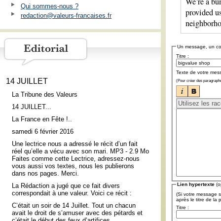
We’re a bu
Qui sommes-nous ?
provided us
redaction@valeurs-francaises.fr
neighborhoo
Un message, un c
Titre :
Texte de votre mes
14 JUILLET
(Pour créer des paragraphe
La Tribune des Valeurs
14 JUILLET...
La France en Fête !..
samedi 6 février 2016
Une lectrice nous a adressé le récit d’un fait
réel qu’elle a vécu avec son mari. MP3 - 2.9 Mo
Faites comme cette Lectrice, adressez-nous
vous aussi vos textes, nous les publierons
dans nos pages. Merci.
Lien hypertexte
(o
La Rédaction a jugé que ce fait divers
correspondait à une valeur. Voici ce récit :
(Si votre message s
après le titre de la
C’était un soir de 14 Juillet. Tout un chacun
Titre :
avait le droit de s’amuser avec des pétards et
c’était le début des feux d’artifices.