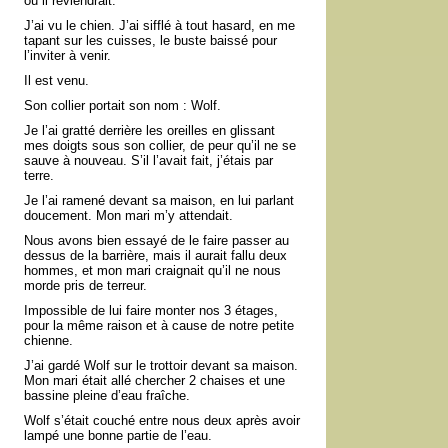
où il reviendrait.
J’ai vu le chien. J’ai sifflé à tout hasard, en me
tapant sur les cuisses, le buste baissé pour
l’inviter à venir.
Il est venu.
Son collier portait son nom : Wolf.
Je l’ai gratté derrière les oreilles en glissant
mes doigts sous son collier, de peur qu’il ne se
sauve à nouveau. S’il l’avait fait, j’étais par
terre.
Je l’ai ramené devant sa maison, en lui parlant
doucement. Mon mari m’y attendait.
Nous avons bien essayé de le faire passer au
dessus de la barrière, mais il aurait fallu deux
hommes, et mon mari craignait qu’il ne nous
morde pris de terreur.
Impossible de lui faire monter nos 3 étages,
pour la même raison et à cause de notre petite
chienne.
J’ai gardé Wolf sur le trottoir devant sa maison.
Mon mari était allé chercher 2 chaises et une
bassine pleine d’eau fraîche.
Wolf s’était couché entre nous deux après avoir
lampé une bonne partie de l’eau.