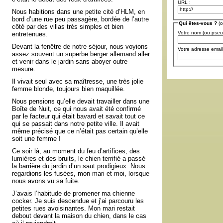
URL :
Nous habitions dans une petite cité d’HLM, en
bord d’une rue peu passagère, bordée de l’autre
Qui êtes-vous ?
(o
côté par des villas très simples et bien
Votre nom (ou pse
entretenues.
Devant la fenêtre de notre séjour, nous voyions
Votre adresse email
assez souvent un superbe berger allemand aller
et venir dans le jardin sans aboyer outre
mesure.
Il vivait seul avec sa maîtresse, une très jolie
femme blonde, toujours bien maquillée.
Nous pensions qu’elle devait travailler dans une
Boîte de Nuit, ce qui nous avait été confirmé
par le facteur qui était bavard et savait tout ce
qui se passait dans notre petite ville. Il avait
même précisé que ce n’était pas certain qu’elle
soit une femme !
Ce soir là, au moment du feu d’artifices, des
lumières et des bruits, le chien terrifié a passé
la barrière du jardin d’un saut prodigieux. Nous
regardions les fusées, mon mari et moi, lorsque
nous avons vu sa fuite.
J’avais l’habitude de promener ma chienne
cocker. Je suis descendue et j’ai parcouru les
petites rues avoisinantes. Mon mari restait
debout devant la maison du chien, dans le cas