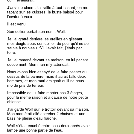
où il reviendrait.
J’ai vu le chien. J’ai sifflé à tout hasard, en me
tapant sur les cuisses, le buste baissé pour
l’inviter à venir.
Il est venu.
Son collier portait son nom : Wolf.
Je l’ai gratté derrière les oreilles en glissant
mes doigts sous son collier, de peur qu’il ne se
sauve à nouveau. S’il l’avait fait, j’étais par
terre.
Je l’ai ramené devant sa maison, en lui parlant
doucement. Mon mari m’y attendait.
Nous avons bien essayé de le faire passer au
dessus de la barrière, mais il aurait fallu deux
hommes, et mon mari craignait qu’il ne nous
morde pris de terreur.
Impossible de lui faire monter nos 3 étages,
pour la même raison et à cause de notre petite
chienne.
J’ai gardé Wolf sur le trottoir devant sa maison.
Mon mari était allé chercher 2 chaises et une
bassine pleine d’eau fraîche.
Wolf s’était couché entre nous deux après avoir
lampé une bonne partie de l’eau.