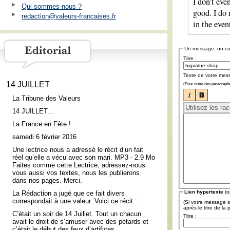
I don’t eve
Qui sommes-nous ?
good. I do
redaction@valeurs-francaises.fr
in the even
Un message, un c
Titre :
Texte de votre mes
14 JUILLET
(Pour créer des paragraphe
La Tribune des Valeurs
14 JUILLET...
La France en Fête !..
samedi 6 février 2016
Une lectrice nous a adressé le récit d’un fait
réel qu’elle a vécu avec son mari. MP3 - 2.9 Mo
Faites comme cette Lectrice, adressez-nous
vous aussi vos textes, nous les publierons
dans nos pages. Merci.
Lien hypertexte
(o
La Rédaction a jugé que ce fait divers
correspondait à une valeur. Voici ce récit :
(Si votre message s
après le titre de la
C’était un soir de 14 Juillet. Tout un chacun
Titre :
avait le droit de s’amuser avec des pétards et
c’était le début des feux d’artifices.