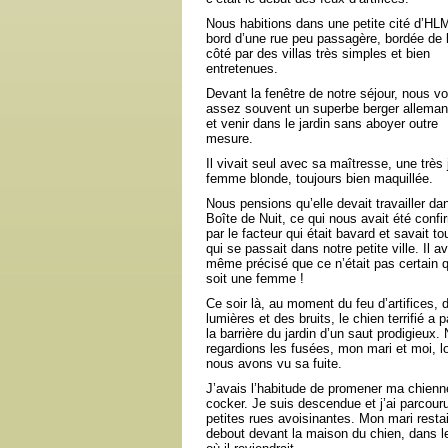
Nous habitions dans une petite cité d’HL
bord d’une rue peu passagère, bordée de l
côté par des villas très simples et bien
entretenues.
Devant la fenêtre de notre séjour, nous v
assez souvent un superbe berger allemand
et venir dans le jardin sans aboyer outre
mesure.
Il vivait seul avec sa maîtresse, une très j
femme blonde, toujours bien maquillée.
Nous pensions qu’elle devait travailler da
Boîte de Nuit, ce qui nous avait été confi
par le facteur qui était bavard et savait to
qui se passait dans notre petite ville. Il av
même précisé que ce n’était pas certain q
soit une femme !
Ce soir là, au moment du feu d’artifices, 
lumières et des bruits, le chien terrifié a 
la barrière du jardin d’un saut prodigieux.
regardions les fusées, mon mari et moi, l
nous avons vu sa fuite.
J’avais l’habitude de promener ma chienn
cocker. Je suis descendue et j’ai parcouru
petites rues avoisinantes. Mon mari restai
debout devant la maison du chien, dans l