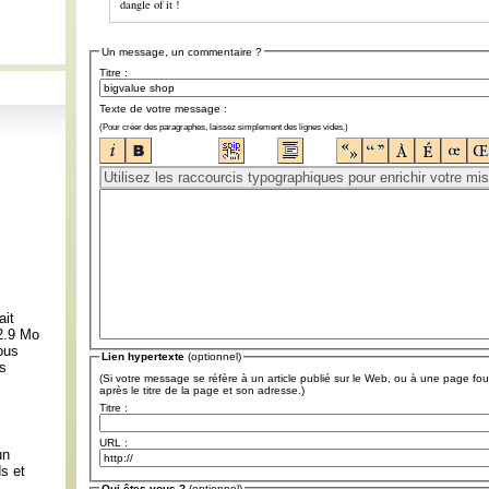
dangle of it !
Un message, un commentaire ?
Titre :
Texte de votre message :
(Pour créer des paragraphes, laissez simplement des lignes vides.)
ait
 2.9 Mo
ous
Lien hypertexte
(optionnel)
ns
(Si votre message se réfère à un article publié sur le Web, ou à une page fou
après le titre de la page et son adresse.)
Titre :
:
URL :
un
s et
Qui êtes-vous ?
(optionnel)