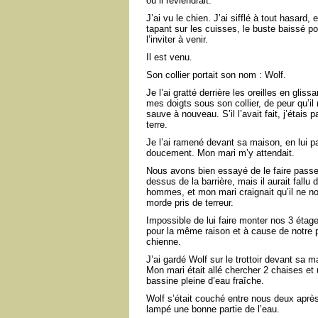
où il reviendrait.
J’ai vu le chien. J’ai sifflé à tout hasard,
tapant sur les cuisses, le buste baissé po
l’inviter à venir.
Il est venu.
Son collier portait son nom : Wolf.
Je l’ai gratté derrière les oreilles en glissa
mes doigts sous son collier, de peur qu’il
sauve à nouveau. S’il l’avait fait, j’étais p
terre.
Je l’ai ramené devant sa maison, en lui pa
doucement. Mon mari m’y attendait.
Nous avons bien essayé de le faire passe
dessus de la barrière, mais il aurait fallu 
hommes, et mon mari craignait qu’il ne n
morde pris de terreur.
Impossible de lui faire monter nos 3 étag
pour la même raison et à cause de notre p
chienne.
J’ai gardé Wolf sur le trottoir devant sa m
Mon mari était allé chercher 2 chaises et
bassine pleine d’eau fraîche.
Wolf s’était couché entre nous deux après
lampé une bonne partie de l’eau.