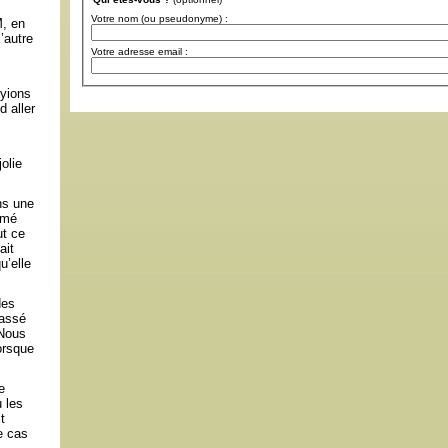
Votre nom (ou pseudonyme) :
M, en
’autre
Votre adresse email :
oyions
 aller
olie
ns une
rmé
ut ce
ait
u’elle
des
passé
 Nous
orsque
e
 les
t
e cas