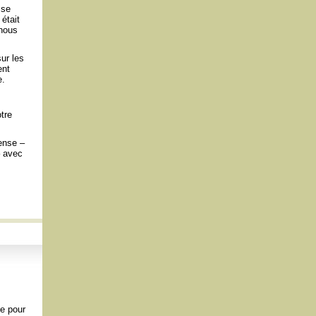
sse
était
 nous
ur les
ent
e.
tre
mense –
– avec
e pour