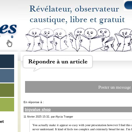
Poster un message
En réponse à :
bigvalue shop
11 février 2025 15:32, par Alycia Traeger
et
You actually make it appear so easy with your presentation however I find this 
never understand. It kind of feels too complex and extremely broad for me. I’m l