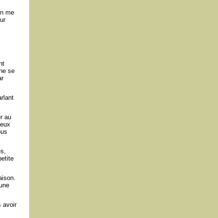
 en me
ur
nt
 ne se
ar
rlant
r au
deux
ous
es,
etite
aison.
 une
 avoir