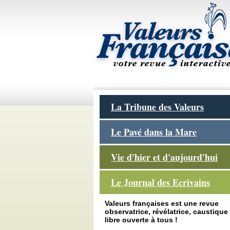
La Tribune des Valeurs
Le Pavé dans la Mare
Vie d'hier et d'aujourd'hui
Le Journal des Ecrivains
Valeurs françaises est une revue
observatrice, révélatrice, caustique 
libre ouverte à tous !