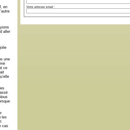
M, en
Votre adresse email :
’autre
oyions
 aller
olie
ns une
rmé
ut ce
ait
u’elle
des
passé
 Nous
orsque
e
 les
t
e cas