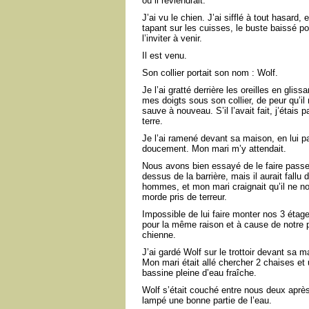
où il reviendrait.
J’ai vu le chien. J’ai sifflé à tout hasard,
tapant sur les cuisses, le buste baissé po
l’inviter à venir.
Il est venu.
Son collier portait son nom : Wolf.
Je l’ai gratté derrière les oreilles en glissa
mes doigts sous son collier, de peur qu’il
sauve à nouveau. S’il l’avait fait, j’étais p
terre.
Je l’ai ramené devant sa maison, en lui pa
doucement. Mon mari m’y attendait.
Nous avons bien essayé de le faire passe
dessus de la barrière, mais il aurait fallu 
hommes, et mon mari craignait qu’il ne n
morde pris de terreur.
Impossible de lui faire monter nos 3 étag
pour la même raison et à cause de notre p
chienne.
J’ai gardé Wolf sur le trottoir devant sa m
Mon mari était allé chercher 2 chaises et
bassine pleine d’eau fraîche.
Wolf s’était couché entre nous deux après
lampé une bonne partie de l’eau.