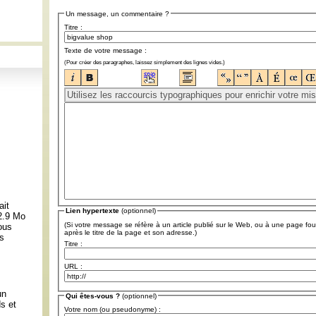
Un message, un commentaire ?
Titre :
Texte de votre message :
(Pour créer des paragraphes, laissez simplement des lignes vides.)
ait
Lien hypertexte
(optionnel)
 2.9 Mo
(Si votre message se réfère à un article publié sur le Web, ou à une page fou
ous
après le titre de la page et son adresse.)
ns
Titre :
URL :
:
un
Qui êtes-vous ?
(optionnel)
s et
Votre nom (ou pseudonyme) :