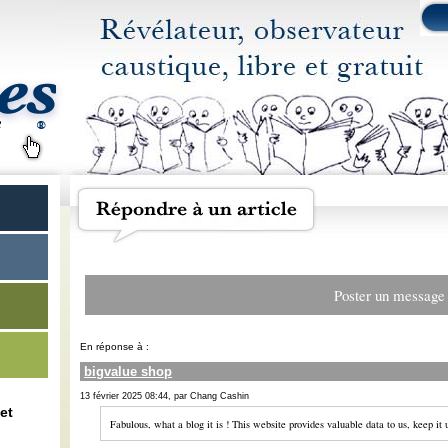
Poster un message
En réponse à :
bigvalue shop
13 février 2025 08:44, par Chang Cashin
et
Fabulous, what a blog it is ! This website provides valuable data to us, keep it 