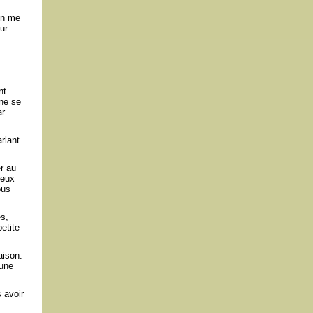
 en me
ur
nt
 ne se
ar
rlant
r au
deux
ous
es,
etite
aison.
 une
 avoir