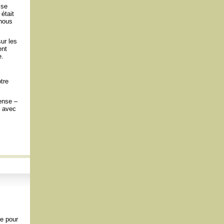
sse
était
 nous
ur les
ent
e.
tre
mense –
– avec
e pour