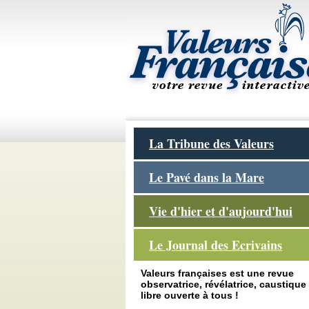
La Tribune des Valeurs
Le Pavé dans la Mare
Vie d'hier et d'aujourd'hui
Le Journal des Ecrivains
Valeurs françaises est une revue
observatrice, révélatrice, caustique 
libre ouverte à tous !