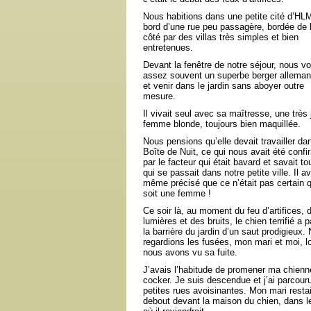
Nous habitions dans une petite cité d’HL
bord d’une rue peu passagère, bordée de l
côté par des villas très simples et bien
entretenues.
Devant la fenêtre de notre séjour, nous v
assez souvent un superbe berger allemand
et venir dans le jardin sans aboyer outre
mesure.
Il vivait seul avec sa maîtresse, une très j
femme blonde, toujours bien maquillée.
Nous pensions qu’elle devait travailler da
Boîte de Nuit, ce qui nous avait été confi
par le facteur qui était bavard et savait to
qui se passait dans notre petite ville. Il av
même précisé que ce n’était pas certain q
soit une femme !
Ce soir là, au moment du feu d’artifices, 
lumières et des bruits, le chien terrifié a 
la barrière du jardin d’un saut prodigieux.
regardions les fusées, mon mari et moi, l
nous avons vu sa fuite.
J’avais l’habitude de promener ma chienn
cocker. Je suis descendue et j’ai parcouru
petites rues avoisinantes. Mon mari restai
debout devant la maison du chien, dans l