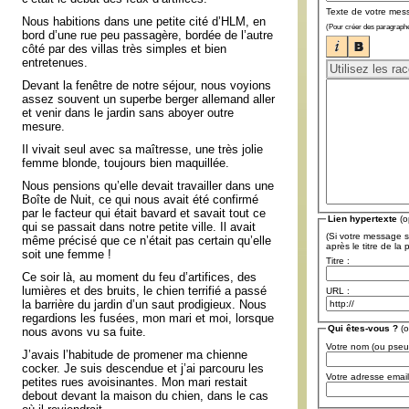
Texte de votre mes
Nous habitions dans une petite cité d’HLM, en
(Pour créer des paragraphe
bord d’une rue peu passagère, bordée de l’autre
côté par des villas très simples et bien
entretenues.
Devant la fenêtre de notre séjour, nous voyions
assez souvent un superbe berger allemand aller
et venir dans le jardin sans aboyer outre
mesure.
Il vivait seul avec sa maîtresse, une très jolie
femme blonde, toujours bien maquillée.
Nous pensions qu’elle devait travailler dans une
Boîte de Nuit, ce qui nous avait été confirmé
par le facteur qui était bavard et savait tout ce
Lien hypertexte
(o
qui se passait dans notre petite ville. Il avait
(Si votre message s
même précisé que ce n’était pas certain qu’elle
après le titre de la
soit une femme !
Titre :
Ce soir là, au moment du feu d’artifices, des
lumières et des bruits, le chien terrifié a passé
URL :
la barrière du jardin d’un saut prodigieux. Nous
regardions les fusées, mon mari et moi, lorsque
Qui êtes-vous ?
(o
nous avons vu sa fuite.
Votre nom (ou pse
J’avais l’habitude de promener ma chienne
cocker. Je suis descendue et j’ai parcouru les
Votre adresse email
petites rues avoisinantes. Mon mari restait
debout devant la maison du chien, dans le cas