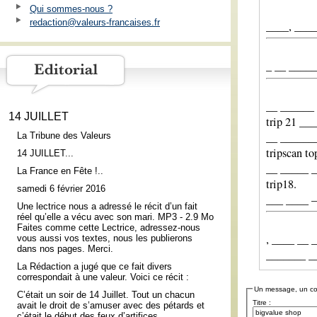
Qui sommes-nous ?
redaction@valeurs-francaises.fr
____, ___
_ __ _____
__ ______
14 JUILLET
trip 21 __
__ _______
La Tribune des Valeurs
tripscan to
14 JUILLET...
__ _____ _
La France en Fête !..
trip18.
samedi 6 février 2016
___ ____ —
Une lectrice nous a adressé le récit d’un fait
réel qu’elle a vécu avec son mari. MP3 - 2.9 Mo
Faites comme cette Lectrice, adressez-nous
, ____ __ 
vous aussi vos textes, nous les publierons
dans nos pages. Merci.
_______ __
La Rédaction a jugé que ce fait divers
correspondait à une valeur. Voici ce récit :
Un message, un c
C’était un soir de 14 Juillet. Tout un chacun
Titre :
avait le droit de s’amuser avec des pétards et
c’était le début des feux d’artifices.