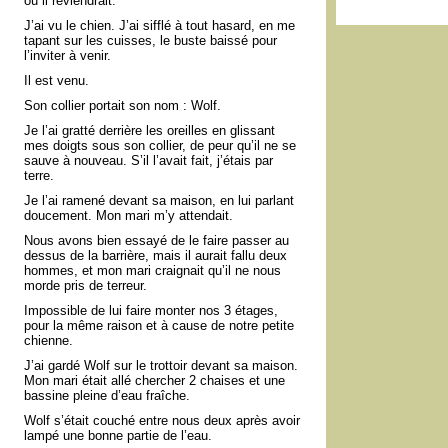
où il reviendrait.
J’ai vu le chien. J’ai sifflé à tout hasard, en me
tapant sur les cuisses, le buste baissé pour
l’inviter à venir.
Il est venu.
Son collier portait son nom : Wolf.
Je l’ai gratté derrière les oreilles en glissant
mes doigts sous son collier, de peur qu’il ne se
sauve à nouveau. S’il l’avait fait, j’étais par
terre.
Je l’ai ramené devant sa maison, en lui parlant
doucement. Mon mari m’y attendait.
Nous avons bien essayé de le faire passer au
dessus de la barrière, mais il aurait fallu deux
hommes, et mon mari craignait qu’il ne nous
morde pris de terreur.
Impossible de lui faire monter nos 3 étages,
pour la même raison et à cause de notre petite
chienne.
J’ai gardé Wolf sur le trottoir devant sa maison.
Mon mari était allé chercher 2 chaises et une
bassine pleine d’eau fraîche.
Wolf s’était couché entre nous deux après avoir
lampé une bonne partie de l’eau.