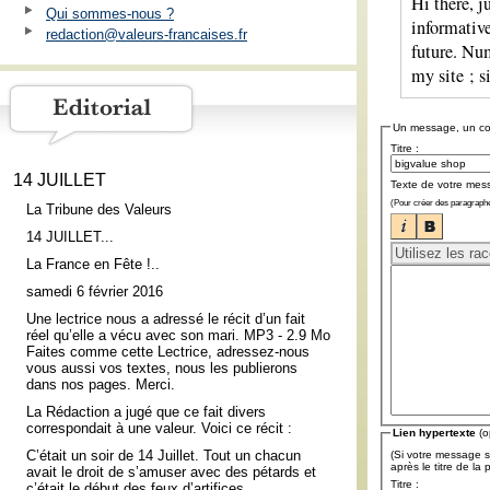
Hi there, j
Qui sommes-nous ?
informative
redaction@valeurs-francaises.fr
future. Nu
my site ; s
Un message, un c
Titre :
14 JUILLET
Texte de votre mes
(Pour créer des paragraphe
La Tribune des Valeurs
14 JUILLET...
La France en Fête !..
samedi 6 février 2016
Une lectrice nous a adressé le récit d’un fait
réel qu’elle a vécu avec son mari. MP3 - 2.9 Mo
Faites comme cette Lectrice, adressez-nous
vous aussi vos textes, nous les publierons
dans nos pages. Merci.
La Rédaction a jugé que ce fait divers
correspondait à une valeur. Voici ce récit :
Lien hypertexte
(o
C’était un soir de 14 Juillet. Tout un chacun
(Si votre message s
après le titre de la
avait le droit de s’amuser avec des pétards et
Titre :
c’était le début des feux d’artifices.