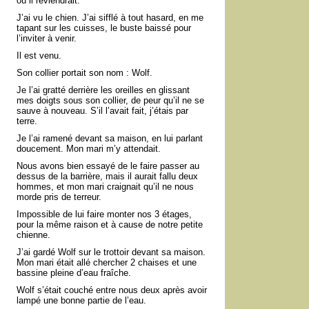
où il reviendrait.
J’ai vu le chien. J’ai sifflé à tout hasard, en me
tapant sur les cuisses, le buste baissé pour
l’inviter à venir.
Il est venu.
Son collier portait son nom : Wolf.
Je l’ai gratté derrière les oreilles en glissant
mes doigts sous son collier, de peur qu’il ne se
sauve à nouveau. S’il l’avait fait, j’étais par
terre.
Je l’ai ramené devant sa maison, en lui parlant
doucement. Mon mari m’y attendait.
Nous avons bien essayé de le faire passer au
dessus de la barrière, mais il aurait fallu deux
hommes, et mon mari craignait qu’il ne nous
morde pris de terreur.
Impossible de lui faire monter nos 3 étages,
pour la même raison et à cause de notre petite
chienne.
J’ai gardé Wolf sur le trottoir devant sa maison.
Mon mari était allé chercher 2 chaises et une
bassine pleine d’eau fraîche.
Wolf s’était couché entre nous deux après avoir
lampé une bonne partie de l’eau.