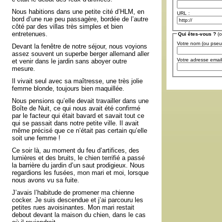
Nous habitions dans une petite cité d’HLM, en
URL :
bord d’une rue peu passagère, bordée de l’autre
côté par des villas très simples et bien
entretenues.
Qui êtes-vous ?
(o
Votre nom (ou pse
Devant la fenêtre de notre séjour, nous voyions
assez souvent un superbe berger allemand aller
Votre adresse email
et venir dans le jardin sans aboyer outre
mesure.
Il vivait seul avec sa maîtresse, une très jolie
femme blonde, toujours bien maquillée.
Nous pensions qu’elle devait travailler dans une
Boîte de Nuit, ce qui nous avait été confirmé
par le facteur qui était bavard et savait tout ce
qui se passait dans notre petite ville. Il avait
même précisé que ce n’était pas certain qu’elle
soit une femme !
Ce soir là, au moment du feu d’artifices, des
lumières et des bruits, le chien terrifié a passé
la barrière du jardin d’un saut prodigieux. Nous
regardions les fusées, mon mari et moi, lorsque
nous avons vu sa fuite.
J’avais l’habitude de promener ma chienne
cocker. Je suis descendue et j’ai parcouru les
petites rues avoisinantes. Mon mari restait
debout devant la maison du chien, dans le cas