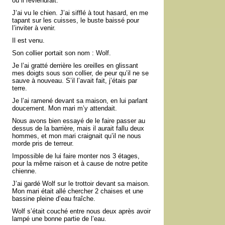
où il reviendrait.
J’ai vu le chien. J’ai sifflé à tout hasard, en me
tapant sur les cuisses, le buste baissé pour
l’inviter à venir.
Il est venu.
Son collier portait son nom : Wolf.
Je l’ai gratté derrière les oreilles en glissant
mes doigts sous son collier, de peur qu’il ne se
sauve à nouveau. S’il l’avait fait, j’étais par
terre.
Je l’ai ramené devant sa maison, en lui parlant
doucement. Mon mari m’y attendait.
Nous avons bien essayé de le faire passer au
dessus de la barrière, mais il aurait fallu deux
hommes, et mon mari craignait qu’il ne nous
morde pris de terreur.
Impossible de lui faire monter nos 3 étages,
pour la même raison et à cause de notre petite
chienne.
J’ai gardé Wolf sur le trottoir devant sa maison.
Mon mari était allé chercher 2 chaises et une
bassine pleine d’eau fraîche.
Wolf s’était couché entre nous deux après avoir
lampé une bonne partie de l’eau.