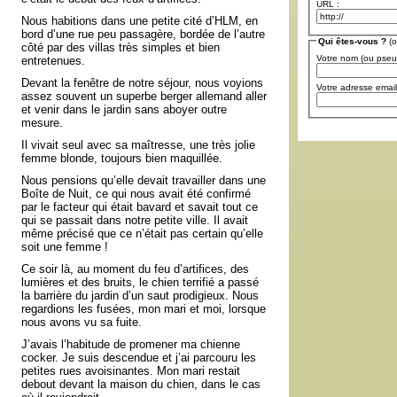
URL :
Nous habitions dans une petite cité d’HLM, en
bord d’une rue peu passagère, bordée de l’autre
Qui êtes-vous ?
(o
côté par des villas très simples et bien
Votre nom (ou pse
entretenues.
Devant la fenêtre de notre séjour, nous voyions
Votre adresse email
assez souvent un superbe berger allemand aller
et venir dans le jardin sans aboyer outre
mesure.
Il vivait seul avec sa maîtresse, une très jolie
femme blonde, toujours bien maquillée.
Nous pensions qu’elle devait travailler dans une
Boîte de Nuit, ce qui nous avait été confirmé
par le facteur qui était bavard et savait tout ce
qui se passait dans notre petite ville. Il avait
même précisé que ce n’était pas certain qu’elle
soit une femme !
Ce soir là, au moment du feu d’artifices, des
lumières et des bruits, le chien terrifié a passé
la barrière du jardin d’un saut prodigieux. Nous
regardions les fusées, mon mari et moi, lorsque
nous avons vu sa fuite.
J’avais l’habitude de promener ma chienne
cocker. Je suis descendue et j’ai parcouru les
petites rues avoisinantes. Mon mari restait
debout devant la maison du chien, dans le cas