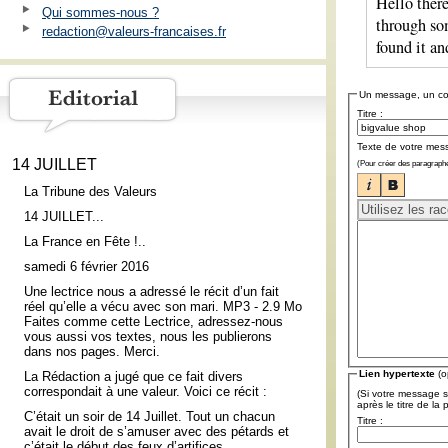
Hello there
Qui sommes-nous ?
through som
redaction@valeurs-francaises.fr
found it a
Un message, un c
Titre :
Texte de votre mes
14 JUILLET
(Pour créer des paragraphe
La Tribune des Valeurs
14 JUILLET...
La France en Fête !..
samedi 6 février 2016
Une lectrice nous a adressé le récit d’un fait
réel qu’elle a vécu avec son mari. MP3 - 2.9 Mo
Faites comme cette Lectrice, adressez-nous
vous aussi vos textes, nous les publierons
dans nos pages. Merci.
Lien hypertexte
(o
La Rédaction a jugé que ce fait divers
correspondait à une valeur. Voici ce récit :
(Si votre message s
après le titre de la
C’était un soir de 14 Juillet. Tout un chacun
Titre :
avait le droit de s’amuser avec des pétards et
c’était le début des feux d’artifices.