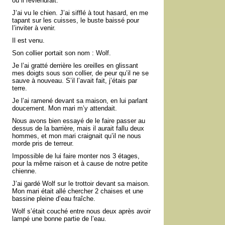
où il reviendrait.
J’ai vu le chien. J’ai sifflé à tout hasard, en me
tapant sur les cuisses, le buste baissé pour
l’inviter à venir.
Il est venu.
Son collier portait son nom : Wolf.
Je l’ai gratté derrière les oreilles en glissant
mes doigts sous son collier, de peur qu’il ne se
sauve à nouveau. S’il l’avait fait, j’étais par
terre.
Je l’ai ramené devant sa maison, en lui parlant
doucement. Mon mari m’y attendait.
Nous avons bien essayé de le faire passer au
dessus de la barrière, mais il aurait fallu deux
hommes, et mon mari craignait qu’il ne nous
morde pris de terreur.
Impossible de lui faire monter nos 3 étages,
pour la même raison et à cause de notre petite
chienne.
J’ai gardé Wolf sur le trottoir devant sa maison.
Mon mari était allé chercher 2 chaises et une
bassine pleine d’eau fraîche.
Wolf s’était couché entre nous deux après avoir
lampé une bonne partie de l’eau.