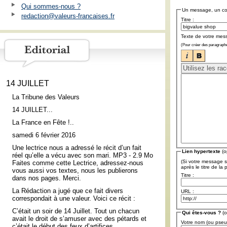
Qui sommes-nous ?
Un message, un c
redaction@valeurs-francaises.fr
Titre :
Texte de votre mes
(Pour créer des paragraphe
14 JUILLET
La Tribune des Valeurs
14 JUILLET...
La France en Fête !..
samedi 6 février 2016
Une lectrice nous a adressé le récit d’un fait
Lien hypertexte
(o
réel qu’elle a vécu avec son mari. MP3 - 2.9 Mo
(Si votre message s
Faites comme cette Lectrice, adressez-nous
après le titre de la
vous aussi vos textes, nous les publierons
Titre :
dans nos pages. Merci.
La Rédaction a jugé que ce fait divers
URL :
correspondait à une valeur. Voici ce récit :
C’était un soir de 14 Juillet. Tout un chacun
Qui êtes-vous ?
(o
avait le droit de s’amuser avec des pétards et
Votre nom (ou pse
c’était le début des feux d’artifices.