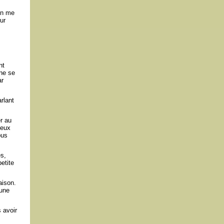
 en me
ur
nt
 ne se
ar
rlant
r au
deux
ous
es,
etite
aison.
 une
 avoir