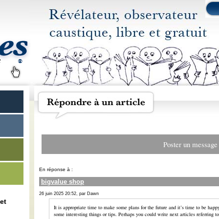
Poster un message
En réponse à :
bigvalue shop
26 juin 2025 20:52, par Dawn
et
It is appropriate time to make some plans for the future and it’s time to be happy.
some interesting things or tips. Perhaps you could write next articles referring to