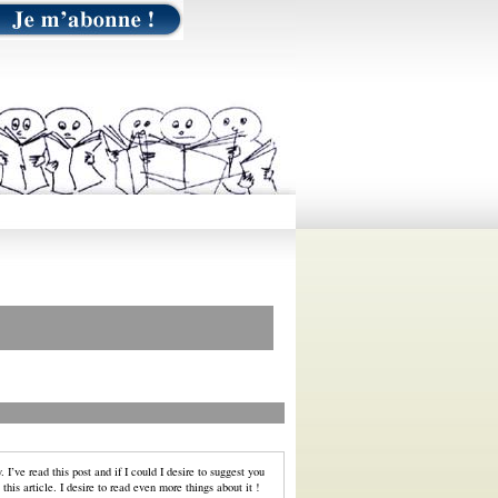
 I’ve read this post and if I could I desire to suggest you
 this article. I desire to read even more things about it !