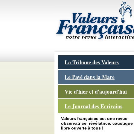
La Tribune des Valeurs
Le Pavé dans la Mare
Vie d'hier et d'aujourd'hui
Le Journal des Ecrivains
Valeurs françaises est une revue
observatrice, révélatrice, caustique 
libre ouverte à tous !