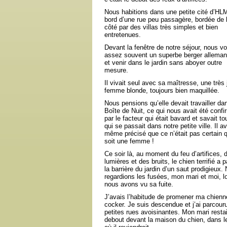
Nous habitions dans une petite cité d’HL
bord d’une rue peu passagère, bordée de l
côté par des villas très simples et bien
entretenues.
Devant la fenêtre de notre séjour, nous v
assez souvent un superbe berger allemand
et venir dans le jardin sans aboyer outre
mesure.
Il vivait seul avec sa maîtresse, une très j
femme blonde, toujours bien maquillée.
Nous pensions qu’elle devait travailler da
Boîte de Nuit, ce qui nous avait été confi
par le facteur qui était bavard et savait to
qui se passait dans notre petite ville. Il av
même précisé que ce n’était pas certain q
soit une femme !
Ce soir là, au moment du feu d’artifices, 
lumières et des bruits, le chien terrifié a 
la barrière du jardin d’un saut prodigieux.
regardions les fusées, mon mari et moi, l
nous avons vu sa fuite.
J’avais l’habitude de promener ma chienn
cocker. Je suis descendue et j’ai parcouru
petites rues avoisinantes. Mon mari restai
debout devant la maison du chien, dans l