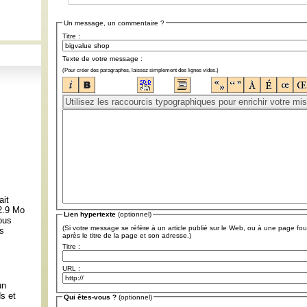
Un message, un commentaire ?
Titre :
Texte de votre message :
(Pour créer des paragraphes, laissez simplement des lignes vides.)
ait
 2.9 Mo
Lien hypertexte
(optionnel)
ous
(Si votre message se réfère à un article publié sur le Web, ou à une page fou
ns
après le titre de la page et son adresse.)
Titre :
:
URL :
un
s et
Qui êtes-vous ?
(optionnel)