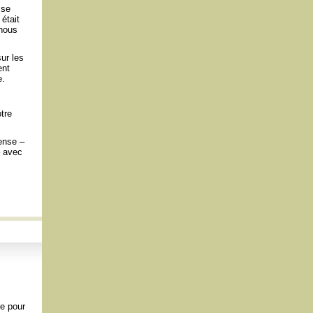
sse
était
 nous
ur les
ent
e.
tre
mense –
– avec
e pour