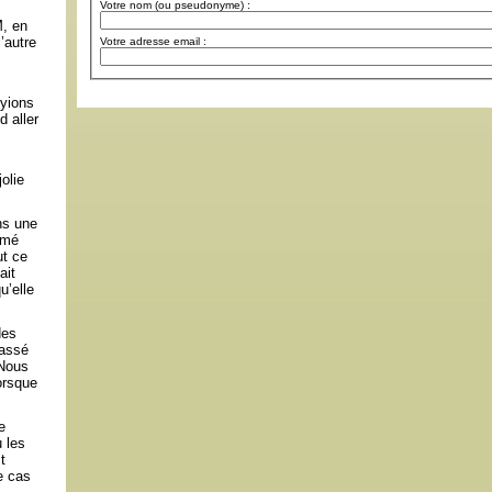
Votre nom (ou pseudonyme) :
M, en
’autre
Votre adresse email :
oyions
 aller
olie
ns une
rmé
ut ce
ait
u’elle
des
passé
 Nous
orsque
e
 les
t
e cas