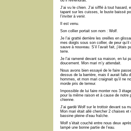
où il reviendrait.
J’ai vu le chien. J’ai sifflé à tout hasard,
tapant sur les cuisses, le buste baissé po
l’inviter à venir.
Il est venu.
Son collier portait son nom : Wolf.
Je l’ai gratté derrière les oreilles en glissa
mes doigts sous son collier, de peur qu’il
sauve à nouveau. S’il l’avait fait, j’étais p
terre.
Je l’ai ramené devant sa maison, en lui pa
doucement. Mon mari m’y attendait.
Nous avons bien essayé de le faire passe
dessus de la barrière, mais il aurait fallu 
hommes, et mon mari craignait qu’il ne n
morde pris de terreur.
Impossible de lui faire monter nos 3 étag
pour la même raison et à cause de notre p
chienne.
J’ai gardé Wolf sur le trottoir devant sa m
Mon mari était allé chercher 2 chaises et
bassine pleine d’eau fraîche.
Wolf s’était couché entre nous deux après
lampé une bonne partie de l’eau.