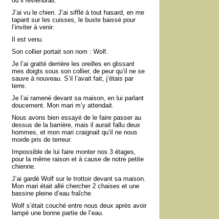
où il reviendrait.
J’ai vu le chien. J’ai sifflé à tout hasard, en me
tapant sur les cuisses, le buste baissé pour
l’inviter à venir.
Il est venu.
Son collier portait son nom : Wolf.
Je l’ai gratté derrière les oreilles en glissant
mes doigts sous son collier, de peur qu’il ne se
sauve à nouveau. S’il l’avait fait, j’étais par
terre.
Je l’ai ramené devant sa maison, en lui parlant
doucement. Mon mari m’y attendait.
Nous avons bien essayé de le faire passer au
dessus de la barrière, mais il aurait fallu deux
hommes, et mon mari craignait qu’il ne nous
morde pris de terreur.
Impossible de lui faire monter nos 3 étages,
pour la même raison et à cause de notre petite
chienne.
J’ai gardé Wolf sur le trottoir devant sa maison.
Mon mari était allé chercher 2 chaises et une
bassine pleine d’eau fraîche.
Wolf s’était couché entre nous deux après avoir
lampé une bonne partie de l’eau.