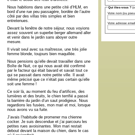
Nous habitions dans une petite cité d’HLM, en
Qui êtes-vous ?
(o
bord d’une rue peu passagère, bordée de l’autre
Votre nom (ou pse
côté par des villas très simples et bien
entretenues.
Votre adresse email
Devant la fenêtre de notre séjour, nous voyions
assez souvent un superbe berger allemand aller
et venir dans le jardin sans aboyer outre
mesure.
Il vivait seul avec sa maîtresse, une très jolie
femme blonde, toujours bien maquillée.
Nous pensions qu’elle devait travailler dans une
Boîte de Nuit, ce qui nous avait été confirmé
par le facteur qui était bavard et savait tout ce
qui se passait dans notre petite ville. Il avait
même précisé que ce n’était pas certain qu’elle
soit une femme !
Ce soir là, au moment du feu d’artifices, des
lumières et des bruits, le chien terrifié a passé
la barrière du jardin d’un saut prodigieux. Nous
regardions les fusées, mon mari et moi, lorsque
nous avons vu sa fuite.
J’avais l’habitude de promener ma chienne
cocker. Je suis descendue et j’ai parcouru les
petites rues avoisinantes. Mon mari restait
debout devant la maison du chien, dans le cas