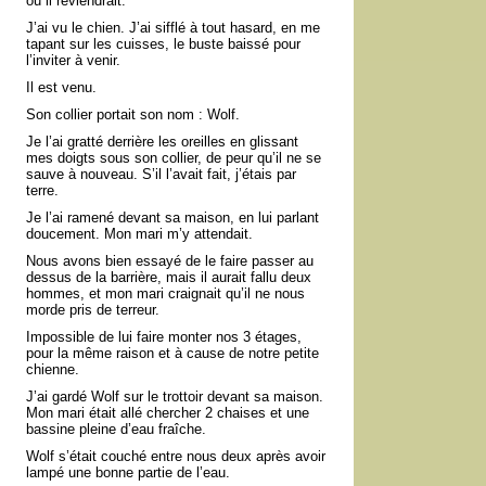
où il reviendrait.
J’ai vu le chien. J’ai sifflé à tout hasard, en me
tapant sur les cuisses, le buste baissé pour
l’inviter à venir.
Il est venu.
Son collier portait son nom : Wolf.
Je l’ai gratté derrière les oreilles en glissant
mes doigts sous son collier, de peur qu’il ne se
sauve à nouveau. S’il l’avait fait, j’étais par
terre.
Je l’ai ramené devant sa maison, en lui parlant
doucement. Mon mari m’y attendait.
Nous avons bien essayé de le faire passer au
dessus de la barrière, mais il aurait fallu deux
hommes, et mon mari craignait qu’il ne nous
morde pris de terreur.
Impossible de lui faire monter nos 3 étages,
pour la même raison et à cause de notre petite
chienne.
J’ai gardé Wolf sur le trottoir devant sa maison.
Mon mari était allé chercher 2 chaises et une
bassine pleine d’eau fraîche.
Wolf s’était couché entre nous deux après avoir
lampé une bonne partie de l’eau.