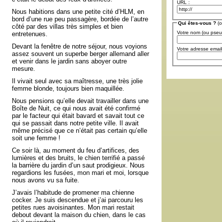
URL :
Nous habitions dans une petite cité d’HLM, en
bord d’une rue peu passagère, bordée de l’autre
Qui êtes-vous ?
(o
côté par des villas très simples et bien
Votre nom (ou pse
entretenues.
Devant la fenêtre de notre séjour, nous voyions
Votre adresse email
assez souvent un superbe berger allemand aller
et venir dans le jardin sans aboyer outre
mesure.
Il vivait seul avec sa maîtresse, une très jolie
femme blonde, toujours bien maquillée.
Nous pensions qu’elle devait travailler dans une
Boîte de Nuit, ce qui nous avait été confirmé
par le facteur qui était bavard et savait tout ce
qui se passait dans notre petite ville. Il avait
même précisé que ce n’était pas certain qu’elle
soit une femme !
Ce soir là, au moment du feu d’artifices, des
lumières et des bruits, le chien terrifié a passé
la barrière du jardin d’un saut prodigieux. Nous
regardions les fusées, mon mari et moi, lorsque
nous avons vu sa fuite.
J’avais l’habitude de promener ma chienne
cocker. Je suis descendue et j’ai parcouru les
petites rues avoisinantes. Mon mari restait
debout devant la maison du chien, dans le cas