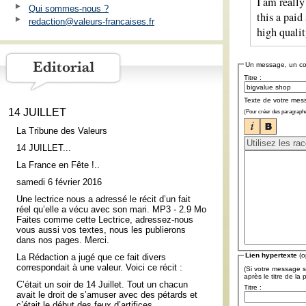
I am really
Qui sommes-nous ?
this a paid
redaction@valeurs-francaises.fr
high qualit
Un message, un c
Titre :
Texte de votre mes
14 JUILLET
(Pour créer des paragraphe
La Tribune des Valeurs
14 JUILLET...
La France en Fête !..
samedi 6 février 2016
Une lectrice nous a adressé le récit d’un fait
réel qu’elle a vécu avec son mari. MP3 - 2.9 Mo
Faites comme cette Lectrice, adressez-nous
vous aussi vos textes, nous les publierons
dans nos pages. Merci.
Lien hypertexte
(o
La Rédaction a jugé que ce fait divers
correspondait à une valeur. Voici ce récit :
(Si votre message s
après le titre de la
C’était un soir de 14 Juillet. Tout un chacun
Titre :
avait le droit de s’amuser avec des pétards et
c’était le début des feux d’artifices.