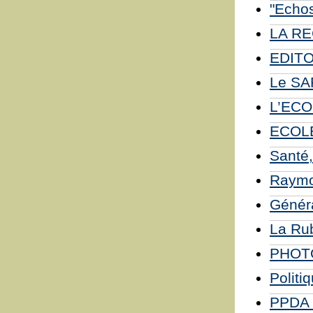
"Echos
LA R
EDITO
Le SA
L’EC
ECOL
Santé,
Raymo
Généra
La Rub
PHOTO
Politi
PPDA 