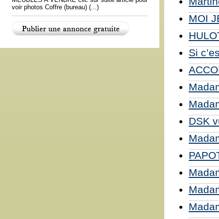
Martin
voir photos Coffre (bureau) (...)
MOI JE
HULO
Si c’e
ACCO
Madam
Madam
DSK v
Madame
PAPO
Madame
Madam
Madam