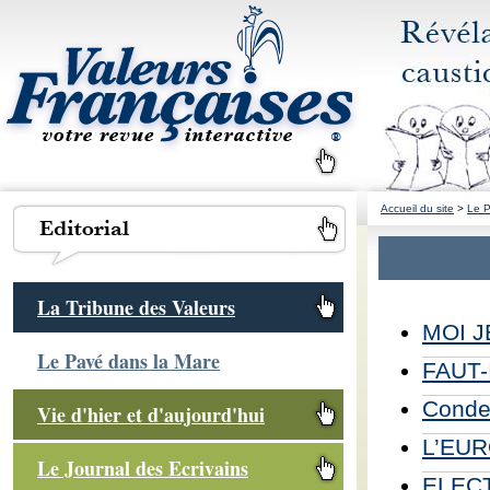
Accueil du site
>
Le P
La Tribune des Valeurs
MOI J
Le Pavé dans la Mare
FAUT-
Conde
Vie d'hier et d'aujourd'hui
L’EUR
Le Journal des Ecrivains
ELEC