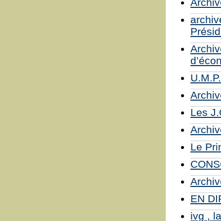
Archi
archiv
Présid
Archiv
d’éco
U.M.P.
Archiv
Les J.
Archiv
Le Pri
CONSO
Archiv
EN D
ivg , 