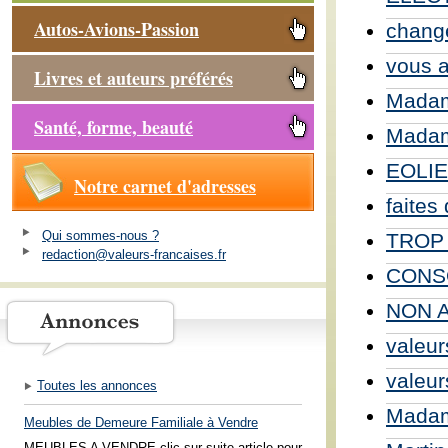
Autos-Avions-Passion
chang
vous a
Livres et auteurs préférés
Madame
Santé, forme, beauté
Madam
EOLIEN
Notre carnet d'adresses
faites
Qui sommes-nous ?
TROP
redaction@valeurs-francaises.fr
CONSO
NON A
valeur
valeur
Toutes les annonces
Madame
Meubles de Demeure Familiale à Vendre
MEUBLES A VENDRE clic sur suite article pour