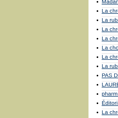
Madam
La chr
La rub
La chr
La chr
La cho
La chr
La rub
PAS D
LAUR
pharma
Éditor
La chr