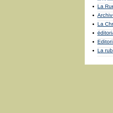
La Rue
Archiv
La Ch
éditor
Editor
La rub