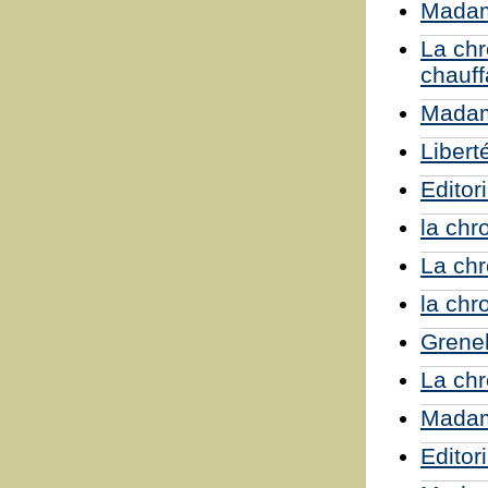
Madam
La chr
chauff
Madam
Liberté
Edito
la chr
La chr
la chr
Grenel
La ch
Madame
Editori