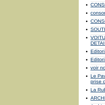
CONSO
consom
CONSO
SOUTE
VOIT
DETAI
Editori
Editori
voir n
Le Pav
prise 
La Rub
ARCHI