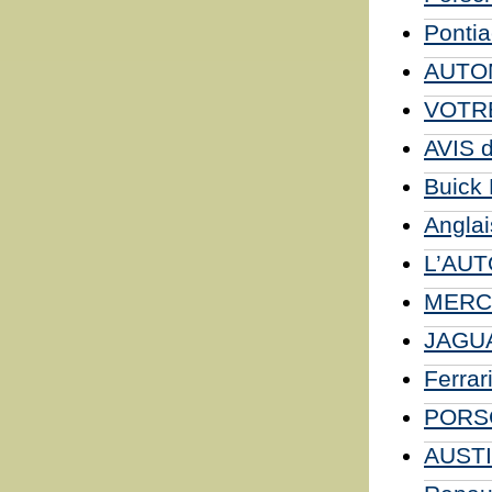
Pontia
AUTOM
VOTR
AVIS 
Buick 
Anglai
L’AUT
MERC
JAGUA
Ferrar
PORSC
AUSTI