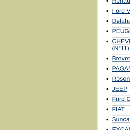
Renaul
Ford V
Delah
PEUGE
CHEVRO
(N°11)
Brevet
PAGANI
Rosen
JEEP
Ford C
FIAT
Sunca
EXCA