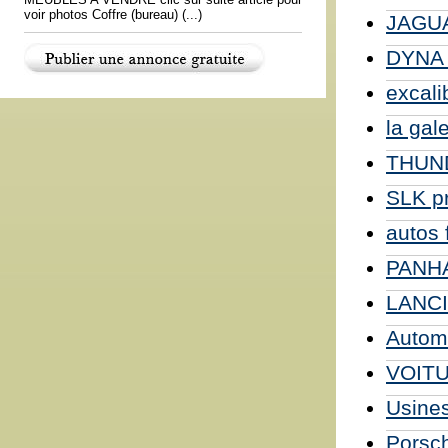
voir photos Coffre (bureau) (...)
JAGUA
DYNA 
excali
la gal
THUND
SLK pr
autos
PANHA
LANCI
Autom
VOIT
Usine
Porsc