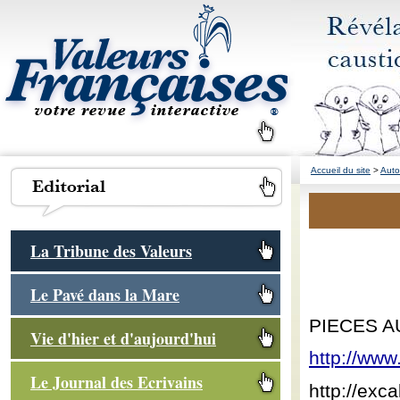
Accueil du site
>
Auto
La Tribune des Valeurs
Le Pavé dans la Mare
PIECES A
Vie d'hier et d'aujourd'hui
http://www
Le Journal des Ecrivains
http://exc