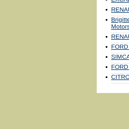
RENA
Brigi
Motor
RENAU
FORD 
SIMCA
FORD 
CITROË