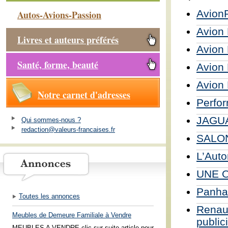
AvionP
Autos-Avions-Passion
Avion
Livres et auteurs préférés
Avion 
Santé, forme, beauté
Avion 
Avion 
Notre carnet d'adresses
Perfo
JAGUA
Qui sommes-nous ?
redaction@valeurs-francaises.fr
SALO
L’Auto
UNE O
Panha
Toutes les annonces
Renaul
Meubles de Demeure Familiale à Vendre
public
MEUBLES A VENDRE clic sur suite article pour