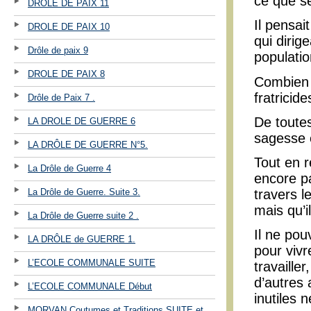
ce que se
DROLE DE PAIX 11
Il pensai
DROLE DE PAIX 10
qui dirig
Drôle de paix 9
populatio
DROLE DE PAIX 8
Combien 
fratrici
Drôle de Paix 7 .
De toutes
LA DROLE DE GUERRE 6
sagesse e
LA DRÔLE DE GUERRE N°5.
Tout en 
La Drôle de Guerre 4
encore pa
La Drôle de Guerre. Suite 3.
travers l
mais qu’i
La Drôle de Guerre suite 2 .
Il ne pou
LA DRÔLE de GUERRE 1.
pour vivr
L’ECOLE COMMUNALE SUITE
travaille
d’autres 
L’ECOLE COMMUNALE Début
inutiles 
MORVAN Coutumes et Traditions SUITE et