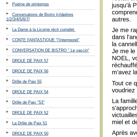
Poème de printemps
jusqu’à P
comprend
Conversations de Bistro (châpitres
autres.
1/2/3/4/5/6/7/
Je me rap
La Dame à la Licorne récit complet.
dans l’an
CONTE FANTASTIQUE "l’Intemporel"
la cannel
Je me le
CONVERSATION DE BISTRO " Le vaccin"
NOEL, vou
DROLE DE PAIX 57
réchauffé
DROLE DE PAIX 56
m’avez la
Drôle de Paix 55
Tout ce q
voudriez 
DROLE DE PAIX 54
La famil
Drôle de Paix "53"
s’approch
DROLE DE PAIX 52
victuaill
miel et d
La Drôle de Paix 51
Après avoi
DROLE DE PAIX 50