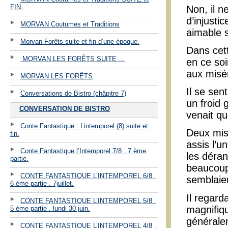
FIN.
Non, il n
d’injusti
MORVAN Coutumes et Traditions
aimable s
Morvan Forêts suite et fin d’une époque.
Dans cett
MORVAN LES FORÊTS SUITE ...
en ce soi
aux misér
MORVAN LES FORÊTS
Il se sen
Conversations de Bistro (châpitre 7)
un froid 
CONVERSATION DE BISTRO
venait qu
Conte Fantastique : Lintemporel (8) suite et
Deux mis
fin.
assis l’u
Conte Fantastique l’Intemporel 7/8 . 7 ème
les déran
partie.
beaucoup 
CONTE FANTASTIQUE L’INTEMPOREL 6/8 .
semblaient
6 ème partie . 7juillet.
Il regard
CONTE FANTASTIQUE L’INTEMPOREL 5/8 .
magnifiqu
5 ème partie . lundi 30 juin.
généralem
CONTE FANTASTIQUE L’INTEMPOREL 4/8 .