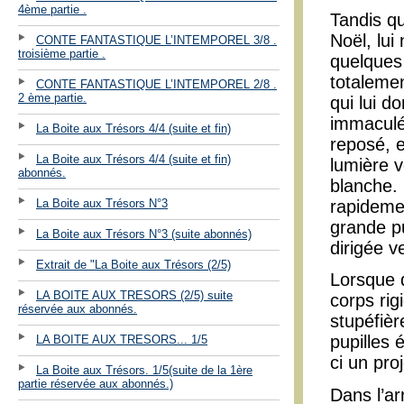
4ème partie .
Tandis qu
Noël, lui
CONTE FANTASTIQUE L’INTEMPOREL 3/8 .
troisième partie .
quelques 
totalemen
CONTE FANTASTIQUE L’INTEMPOREL 2/8 .
2 ème partie.
qui lui d
immaculée
La Boite aux Trésors 4/4 (suite et fin)
reposé, e
La Boite aux Trésors 4/4 (suite et fin)
lumière 
abonnés.
blanche. 
La Boite aux Trésors N°3
rapideme
grande pu
La Boite aux Trésors N°3 (suite abonnés)
dirigée v
Extrait de "La Boite aux Trésors (2/5)
Lorsque 
LA BOITE AUX TRESORS (2/5) suite
corps rig
réservée aux abonnés.
stupéfiè
pupilles 
LA BOITE AUX TRESORS... 1/5
ci un pro
La Boite aux Trésors. 1/5(suite de la 1ère
partie réservée aux abonnés.)
Dans l’ar