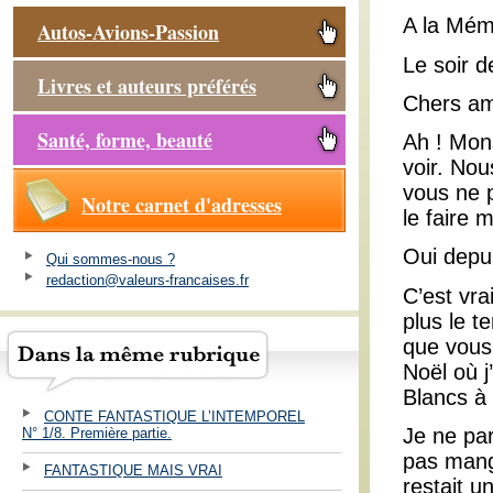
A la Mémo
Autos-Avions-Passion
Le soir d
Livres et auteurs préférés
Chers am
Santé, forme, beauté
Ah ! Mon
voir. No
vous ne 
Notre carnet d'adresses
le faire
Oui depu
Qui sommes-nous ?
redaction@valeurs-francaises.fr
C’est vra
plus le t
que vous 
Noël où j
Blancs à
CONTE FANTASTIQUE L’INTEMPOREL
Je ne par
N° 1/8. Première partie.
pas mang
FANTASTIQUE MAIS VRAI
restait u