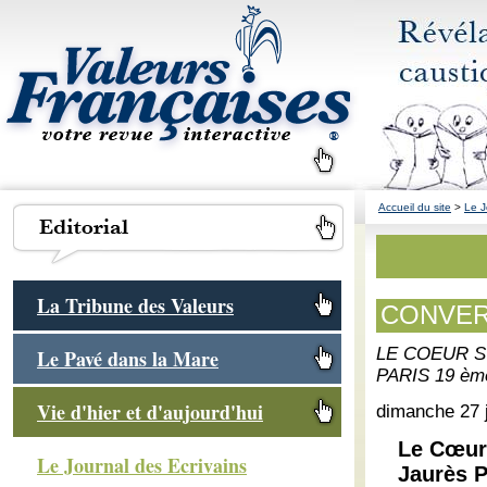
Accueil du site
>
Le J
La Tribune des Valeurs
CONVER
LE COEUR S
Le Pavé dans la Mare
PARIS 19 èm
Vie d'hier et d'aujourd'hui
dimanche 27 j
Le Cœur 
Le Journal des Ecrivains
Jaurès P