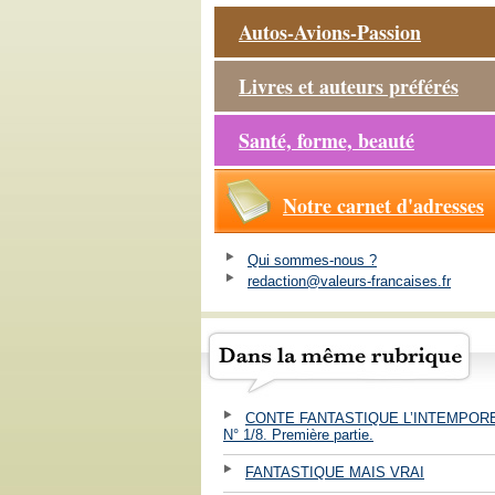
Autos-Avions-Passion
Livres et auteurs préférés
Santé, forme, beauté
Notre carnet d'adresses
Qui sommes-nous ?
redaction@valeurs-francaises.fr
CONTE FANTASTIQUE L’INTEMPOR
N° 1/8. Première partie.
FANTASTIQUE MAIS VRAI