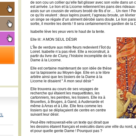
de son cou un collier qu’elle fait glisser avec son voile dans un 
est arrivée. Le lion et la Licorne retiennent les pans des rideaux 
assis sur un coussin de velours brodé de fils d’or…. Un rien ! Pen
ce qu’ils veulent : deux lapins jouent, l’agneau broute, un lévrie
un singe se régale d’un aliment dérobé sans doute. Le lion paraî
sortie, il montre les dents ! Il sera certainement le gardien de l
Isabelle lève les yeux vers le haut de la tente.
Elle lit : A MON SEUL DÉSIR
L’Île de verdure aux mille fleurs redevient l’îlot du
Loiret. Isabelle n’a pas rêvé. Elle a reconstruit, à
partir du livre de Cluny, l’histoire incomplète de la
Dame à la Licorne.
Elle est certaine maintenant de son idée de thèse
sur la tapisserie au Moyen-âge. Elle en a le libre
arbitre ainsi que les lissiers de la Dame à la
Licorne le disaient " À mon seul désir "
Elle trouvera au cours de ses voyages de
recherche qui étaient les maquettistes, les
cartonniers, les peintres, les lissiers. Elle ira à
Bruxelles, à Bruges, à Gand, à Audenarde et
même à Arras et à Lille. Elle fera comme les
lissiers qui se déplaçaient de centre en centre
suivant leur désir.
EL
Peut-être retrouverait-elle un texte qui dirait que
les dessins étaient français et exécutés dans une ville du nord
et pour quelle gente Dame ! Pourquoi pas ?