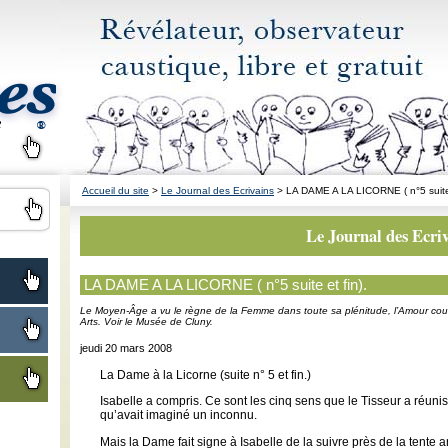
Accueil du site
>
Le Journal des Ecrivains
> LA DAME A LA LICORNE ( n°5 suite 
Le Journal des Ecri
LA DAME A LA LICORNE ( n°5 suite et fin).
Le Moyen-Âge a vu le règne de la Femme dans toute sa plénitude, l’Amour court
Arts. Voir le Musée de Cluny.
jeudi 20 mars 2008
La Dame à la Licorne (suite n° 5 et fin.)
Isabelle a compris. Ce sont les cinq sens que le Tisseur a réunis 
qu’avait imaginé un inconnu.
Mais la Dame fait signe à Isabelle de la suivre près de la tente 