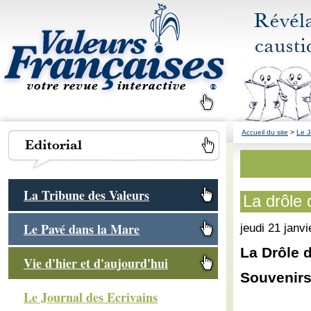
Accueil du site
>
Le J
La Tribune des Valeurs
La drôle 
Le Pavé dans la Mare
jeudi 21 janv
La Drôle 
Vie d'hier et d'aujourd'hui
Souvenirs
Le Journal des Ecrivains