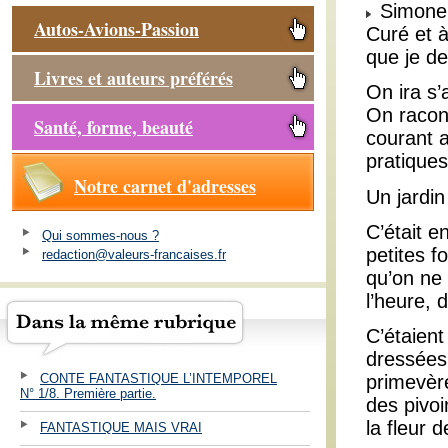
Simone, 
Autos-Avions-Passion
Curé et 
que je de
Livres et auteurs préférés
On ira s’
On racon
Santé, forme, beauté
courant 
pratiques
Notre carnet d'adresses
Un jardin
C’était e
Qui sommes-nous ?
petites f
redaction@valeurs-francaises.fr
qu’on ne 
l’heure, 
C’étaien
dressées
CONTE FANTASTIQUE L’INTEMPOREL
primevèr
N° 1/8. Première partie.
des pivoi
la fleur 
FANTASTIQUE MAIS VRAI