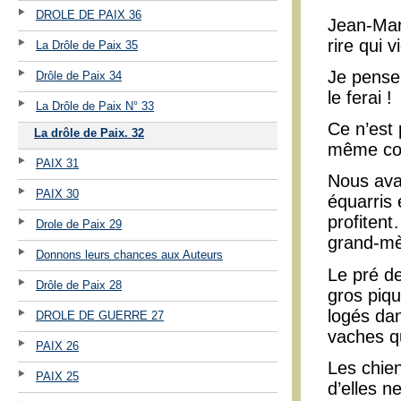
DROLE DE PAIX 36
Jean-Mari
rire qui 
La Drôle de Paix 35
Je pense 
Drôle de Paix 34
le ferai !
La Drôle de Paix N° 33
Ce n’est 
La drôle de Paix. 32
même co
PAIX 31
Nous avan
PAIX 30
équarris 
profitent
Drole de Paix 29
grand-m
Donnons leurs chances aux Auteurs
Le pré d
Drôle de Paix 28
gros piqu
logés dan
DROLE DE GUERRE 27
vaches q
PAIX 26
Les chien
PAIX 25
d’elles n