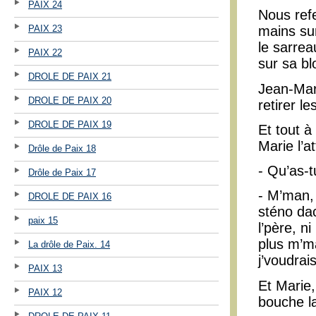
PAIX 24
Nous refe
PAIX 23
mains sur
le sarrea
PAIX 22
sur sa b
DROLE DE PAIX 21
Jean-Mari
DROLE DE PAIX 20
retirer le
DROLE DE PAIX 19
Et tout à
Marie l’a
Drôle de Paix 18
- Qu’as-t
Drôle de Paix 17
- M’man, 
DROLE DE PAIX 16
sténo dac
paix 15
l’père, n
plus m’ma
La drôle de Paix. 14
j’voudrai
PAIX 13
Et Marie,
PAIX 12
bouche l