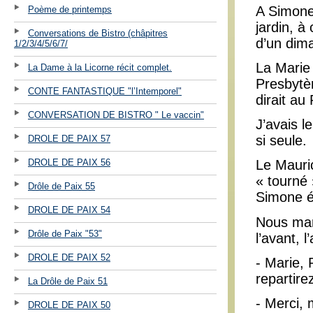
A Simone
Poème de printemps
jardin, 
Conversations de Bistro (châpitres
d’un dim
1/2/3/4/5/6/7/
La Marie 
La Dame à la Licorne récit complet.
Presbytèr
CONTE FANTASTIQUE "l’Intemporel"
dirait au
CONVERSATION DE BISTRO " Le vaccin"
J’avais l
si seule.
DROLE DE PAIX 57
DROLE DE PAIX 56
Le Mauric
« tourné 
Drôle de Paix 55
Simone ét
DROLE DE PAIX 54
Nous marc
Drôle de Paix "53"
l’avant, 
DROLE DE PAIX 52
- Marie, 
repartirez
La Drôle de Paix 51
- Merci, 
DROLE DE PAIX 50