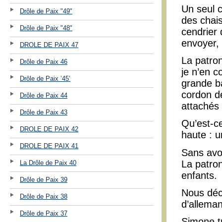
Un seul c
Drôle de Paix "49"
des chais
Drôle de Paix "48"
cendrier 
envoyer, 
DROLE DE PAIX 47
La patron
Drôle de Paix 46
je n’en c
Drôle de Paix ’45’
grande ba
cordon d
Drôle de Paix 44
attachés à
Drôle de Paix 43
Qu’est-ce
DROLE DE PAIX 42
haute : 
DROLE DE PAIX 41
Sans avo
La patro
La Drôle de Paix 40
enfants.
Drôle de Paix 39
Nous déci
Drôle de Paix 38
d’allema
Drôle de Paix 37
Simone tr