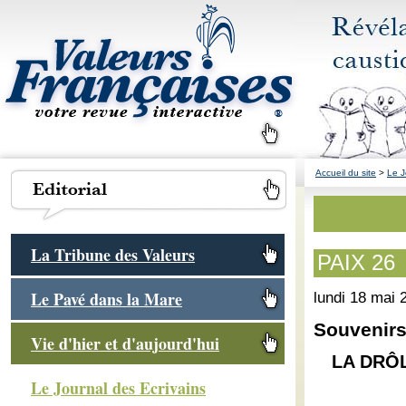
Accueil du site
>
Le J
La Tribune des Valeurs
PAIX 26
Le Pavé dans la Mare
lundi 18 mai 
Souvenirs
Vie d'hier et d'aujourd'hui
LA DRÔL
Le Journal des Ecrivains