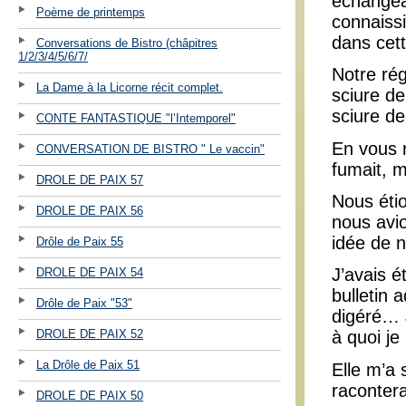
échangea
Poème de printemps
connaiss
dans cett
Conversations de Bistro (châpitres
1/2/3/4/5/6/7/
Notre rég
La Dame à la Licorne récit complet.
sciure de
sciure de
CONTE FANTASTIQUE "l’Intemporel"
En vous r
CONVERSATION DE BISTRO " Le vaccin"
fumait, m
DROLE DE PAIX 57
Nous éti
DROLE DE PAIX 56
nous avio
idée de n
Drôle de Paix 55
J’avais 
DROLE DE PAIX 54
bulletin 
Drôle de Paix "53"
digéré… J
DROLE DE PAIX 52
à quoi j
La Drôle de Paix 51
Elle m’a s
racontera
DROLE DE PAIX 50