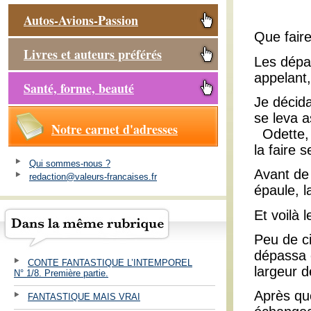
Autos-Avions-Passion
Que faire
Livres et auteurs préférés
Les dépas
appelant,
Santé, forme, beauté
Je décida
se leva 
Notre carnet d'adresses
Odette, a
la faire s
Qui sommes-nous ?
Avant de
redaction@valeurs-francaises.fr
épaule, l
Et voilà 
Peu de c
dépassa 
CONTE FANTASTIQUE L’INTEMPOREL
largeur d
N° 1/8. Première partie.
Après qu
FANTASTIQUE MAIS VRAI