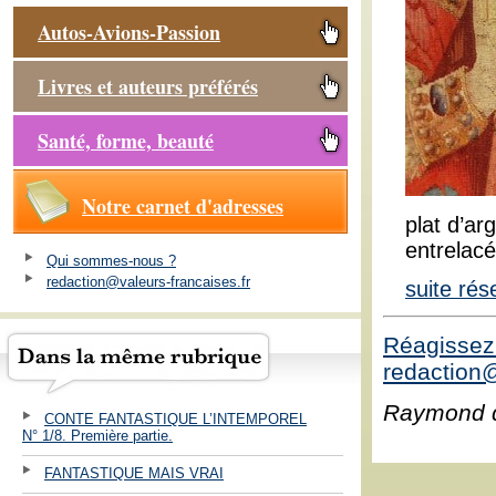
Autos-Avions-Passion
Livres et auteurs préférés
Santé, forme, beauté
Notre carnet d'adresses
plat d’ar
entrelacé
Qui sommes-nous ?
redaction@valeurs-francaises.fr
suite ré
Réagissez 
redaction@
Raymond 
CONTE FANTASTIQUE L’INTEMPOREL
N° 1/8. Première partie.
FANTASTIQUE MAIS VRAI