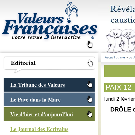
Accueil du site
>
Le J
La Tribune des Valeurs
PAIX 12
Le Pavé dans la Mare
lundi 2 févrie
DRÔLE d
Vie d'hier et d'aujourd'hui
Le Journal des Ecrivains