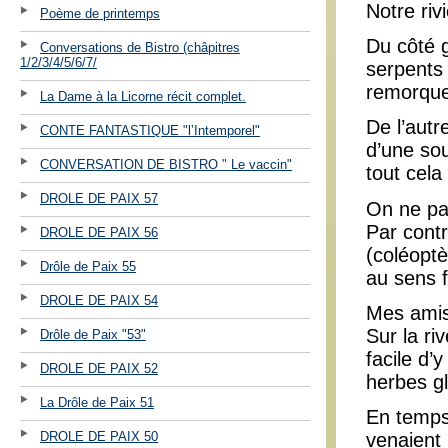
Notre riv
Poème de printemps
Du côté 
Conversations de Bistro (châpitres
1/2/3/4/5/6/7/
serpents 
remorque
La Dame à la Licorne récit complet.
De l’autr
CONTE FANTASTIQUE "l’Intemporel"
d’une sou
CONVERSATION DE BISTRO " Le vaccin"
tout cela
DROLE DE PAIX 57
On ne pa
Par cont
DROLE DE PAIX 56
(coléoptè
Drôle de Paix 55
au sens f
DROLE DE PAIX 54
Mes amis 
Sur la ri
Drôle de Paix "53"
facile d’
DROLE DE PAIX 52
herbes gl
La Drôle de Paix 51
En temps 
DROLE DE PAIX 50
venaient