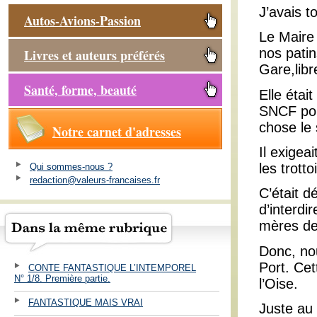
J’avais t
Autos-Avions-Passion
Le Maire
nos patin
Livres et auteurs préférés
Gare,libr
Santé, forme, beauté
Elle étai
SNCF pour
chose le 
Notre carnet d'adresses
Il exigea
les trott
Qui sommes-nous ?
redaction@valeurs-francaises.fr
C’était dé
d’interdi
mères de 
Donc, no
Port. Cet
CONTE FANTASTIQUE L’INTEMPOREL
N° 1/8. Première partie.
l’Oise.
FANTASTIQUE MAIS VRAI
Juste au 