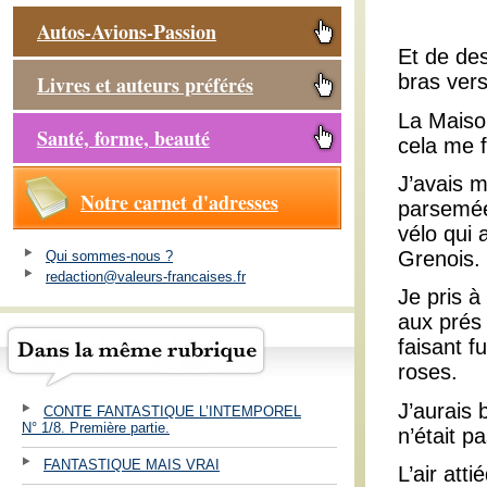
Autos-Avions-Passion
Et de des
bras vers
Livres et auteurs préférés
La Maiso
Santé, forme, beauté
cela me fi
J’avais m
Notre carnet d'adresses
parsemées
vélo qui 
Grenois.
Qui sommes-nous ?
redaction@valeurs-francaises.fr
Je pris à
aux prés 
faisant f
roses.
J’aurais 
CONTE FANTASTIQUE L’INTEMPOREL
N° 1/8. Première partie.
n’était pa
FANTASTIQUE MAIS VRAI
L’air att