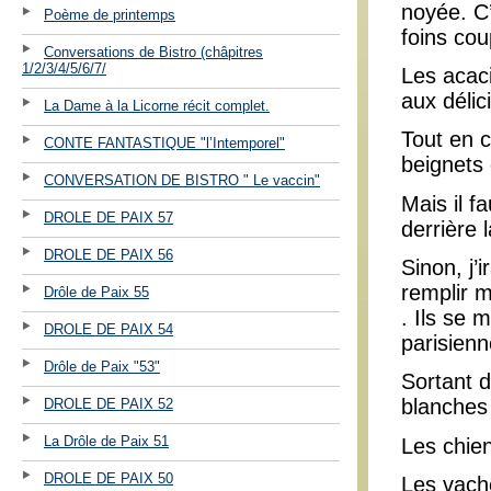
noyée. C
Poème de printemps
foins cou
Conversations de Bistro (châpitres
1/2/3/4/5/6/7/
Les acaci
aux délic
La Dame à la Licorne récit complet.
Tout en c
CONTE FANTASTIQUE "l’Intemporel"
beignets
CONVERSATION DE BISTRO " Le vaccin"
Mais il fa
DROLE DE PAIX 57
derrière 
DROLE DE PAIX 56
Sinon, j’i
remplir m
Drôle de Paix 55
. Ils se 
DROLE DE PAIX 54
parisienn
Drôle de Paix "53"
Sortant 
blanches
DROLE DE PAIX 52
La Drôle de Paix 51
Les chien
DROLE DE PAIX 50
Les vach