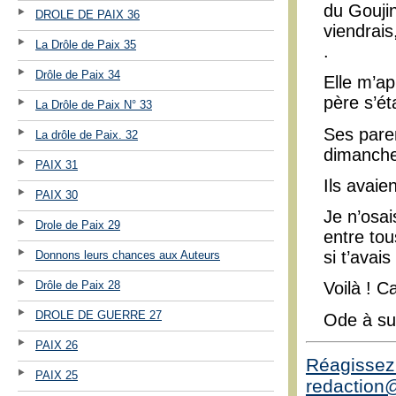
du Gouji
DROLE DE PAIX 36
viendrais
La Drôle de Paix 35
.
Drôle de Paix 34
Elle m’ap
père s’ét
La Drôle de Paix N° 33
Ses pare
La drôle de Paix. 32
dimanche
PAIX 31
Ils avaie
PAIX 30
Je n’osai
Drole de Paix 29
entre to
si t’avai
Donnons leurs chances aux Auteurs
Drôle de Paix 28
Voilà ! Ca
DROLE DE GUERRE 27
Ode à sui
PAIX 26
Réagissez 
PAIX 25
redaction@