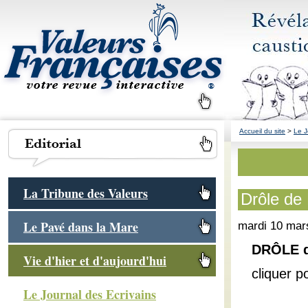
Accueil du site
>
Le J
La Tribune des Valeurs
Drôle de
Le Pavé dans la Mare
mardi 10 mar
DRÔLE d
Vie d'hier et d'aujourd'hui
cliquer p
Le Journal des Ecrivains