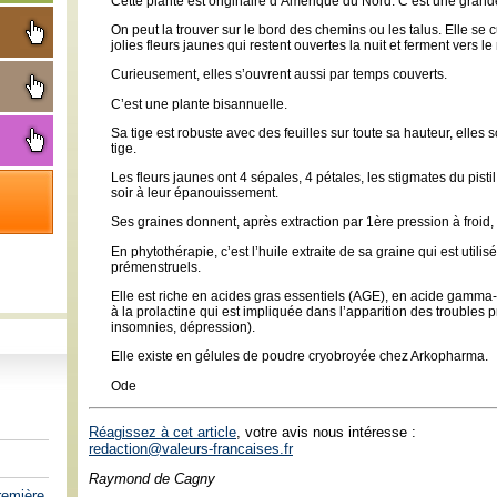
Cette plante est originaire d’Amérique du Nord. C’est une grand
On peut la trouver sur le bord des chemins ou les talus. Elle se
jolies fleurs jaunes qui restent ouvertes la nuit et ferment vers le
Curieusement, elles s’ouvrent aussi par temps couverts.
C’est une plante bisannuelle.
Sa tige est robuste avec des feuilles sur toute sa hauteur, elles son
tige.
Les fleurs jaunes ont 4 sépales, 4 pétales, les stigmates du pistil
soir à leur épanouissement.
Ses graines donnent, après extraction par 1ère pression à froid,
En phytothérapie, c’est l’huile extraite de sa graine qui est util
prémenstruels.
Elle est riche en acides gras essentiels (AGE), en acide gamma
à la prolactine qui est impliquée dans l’apparition des troubles pr
insomnies, dépression).
Elle existe en gélules de poudre cryobroyée chez Arkopharma.
Ode
Réagissez à cet article
, votre avis nous intéresse :
redaction@valeurs-francaises.fr
Raymond de Cagny
emière