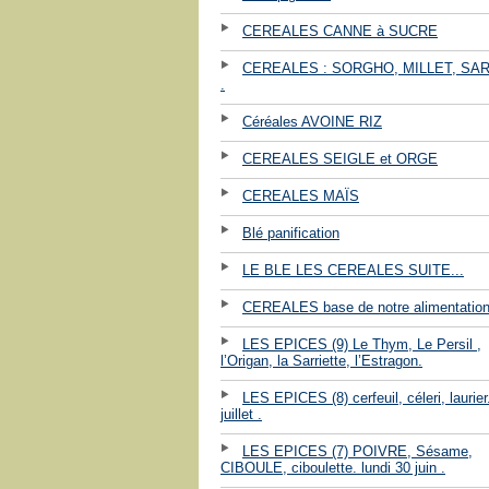
CEREALES CANNE à SUCRE
CEREALES : SORGHO, MILLET, SA
.
Céréales AVOINE RIZ
CEREALES SEIGLE et ORGE
CEREALES MAÏS
Blé panification
LE BLE LES CEREALES SUITE...
CEREALES base de notre alimentation
LES EPICES (9) Le Thym, Le Persil ,
l’Origan, la Sarriette, l’Estragon.
LES EPICES (8) cerfeuil, céleri, laurier.
juillet .
LES EPICES (7) POIVRE, Sésame,
CIBOULE, ciboulette. lundi 30 juin .