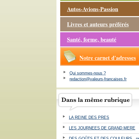
Autos-Avions-Passion
Livres et auteurs préférés
Santé, forme, beauté
Notre carnet d'adresses
Qui sommes-nous ?
redaction@valeurs-francaises.fr
LA REINE DES PRES
LES JOURNEES DE GRAND MERE
DES GOÛTS ET DES COULEURS . pr