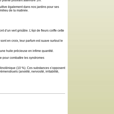
e plante pouvant atteindre 1m.
 cultive également dans nos jardins pour ses
 milieu de la matinée.
t d’un vert grisâtre. L’épi de fleurs coiffe cette
 sont en croix, leur parfum est suave surtout le
 une huile précieuse en infime quantité.
isée pour combattre les syndromes
-linolénique (10 %). Ces substances s’opposent
émenstruels (anxiété, nervosité, irritabilité,