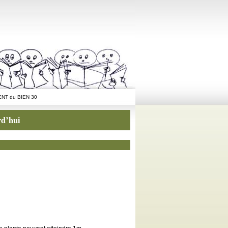
NT du BIEN 30
rd’hui