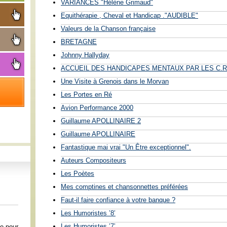
VARIANCES "Hélène Grimaud"
Equithérapie , Cheval et Handicap ."AUDIBLE"
Valeurs de la Chanson française
BRETAGNE
Johnny Hallyday
ACCUEIL DES HANDICAPES MENTAUX PAR LES C.R
Une Visite à Grenois dans le Morvan
Les Portes en Ré
Avion Performance 2000
Guillaume APOLLINAIRE 2
Guillaume APOLLINAIRE
Fantastique mai vrai "Un Être exceptionnel".
Auteurs Compositeurs
Les Poètes
Mes comptines et chansonnettes préférées
Faut-il faire confiance à votre banque ?
Les Humoristes ’8’
Les Humoristes ’7’
e pour