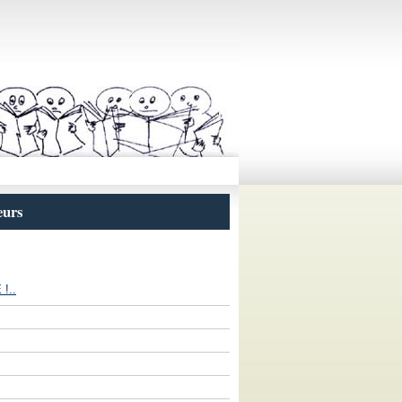
eurs
!..