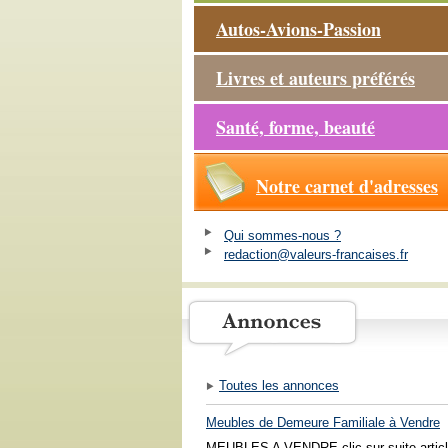
Autos-Avions-Passion
Livres et auteurs préférés
Santé, forme, beauté
Notre carnet d'adresses
Qui sommes-nous ?
redaction@valeurs-francaises.fr
Toutes les annonces
Meubles de Demeure Familiale à Vendre
MEUBLES A VENDRE clic sur suite articl