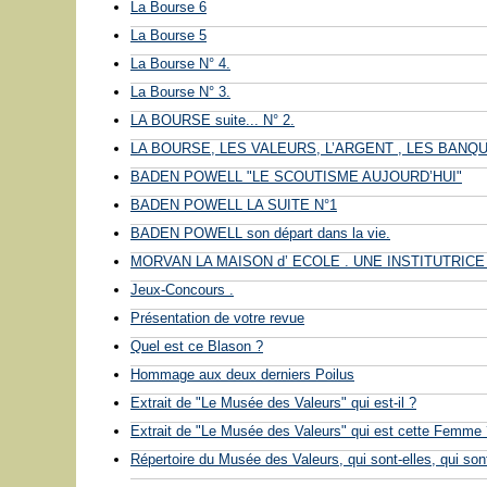
La Bourse 6
La Bourse 5
La Bourse N° 4.
La Bourse N° 3.
LA BOURSE suite... N° 2.
LA BOURSE, LES VALEURS, L’ARGENT , LES BANQUE
BADEN POWELL "LE SCOUTISME AUJOURD’HUI"
BADEN POWELL LA SUITE N°1
BADEN POWELL son départ dans la vie.
MORVAN LA MAISON d’ ECOLE . UNE INSTITUTRICE
Jeux-Concours .
Présentation de votre revue
Quel est ce Blason ?
Hommage aux deux derniers Poilus
Extrait de "Le Musée des Valeurs" qui est-il ?
Extrait de "Le Musée des Valeurs" qui est cette Femme 
Répertoire du Musée des Valeurs, qui sont-elles, qui sont