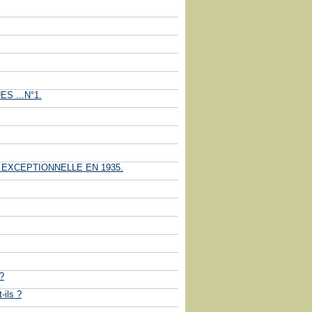
S ...N°1.
 EXCEPTIONNELLE EN 1935.
?
-ils ?