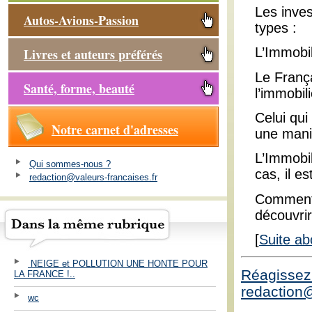
Les inve
Autos-Avions-Passion
types :
L’Immobil
Livres et auteurs préférés
Le França
Santé, forme, beauté
l’immobili
Celui qui
Notre carnet d'adresses
une maniè
L’Immobil
Qui sommes-nous ?
cas, il e
redaction@valeurs-francaises.fr
Comment 
découvri
[
Suite ab
NEIGE et POLLUTION UNE HONTE POUR
Réagissez 
LA FRANCE !..
redaction@
wc