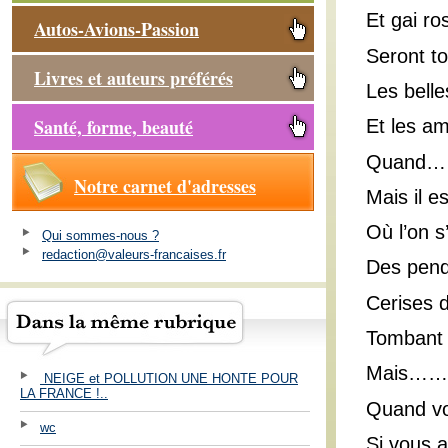
Et gai ro
Autos-Avions-Passion
Seront to
Livres et auteurs préférés
Les belle
Santé, forme, beauté
Et les am
Quand
Notre carnet d'adresses
Mais il e
Où l’on s
Qui sommes-nous ?
redaction@valeurs-francaises.fr
Des penda
Cerises d
Tombant s
Mais……
NEIGE et POLLUTION UNE HONTE POUR
LA FRANCE !..
Quand vo
wc
Si vous 