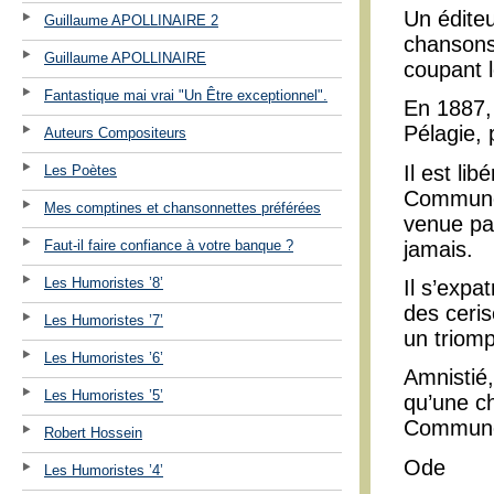
Un éditeu
Guillaume APOLLINAIRE 2
chansons 
Guillaume APOLLINAIRE
coupant l
Fantastique mai vrai "Un Être exceptionnel".
En 1887, 
Pélagie, 
Auteurs Compositeurs
Il est li
Les Poètes
Commune. 
Mes comptines et chansonnettes préférées
venue part
jamais.
Faut-il faire confiance à votre banque ?
Les Humoristes ’8’
Il s’expa
des ceri
Les Humoristes ’7’
un triom
Les Humoristes ’6’
Amnistié,
Les Humoristes ’5’
qu’une c
Commun
Robert Hossein
Ode
Les Humoristes ’4’