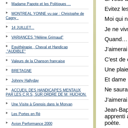
Madame Papote et les Politiques ...
Evitez le
MONTREAL YONNE vu par : Christophe de
Cagny .
Moi qui n
14 JUILLET...
Je ne viv
VARIANCES "Hélène Grimaud"
Quand…
Equithérapie , Cheval et Handicap
J’aimerai
."AUDIBLE"
C’est de
Valeurs de la Chanson française
Une plai
BRETAGNE
Et dame 
Johnny Hallyday
Ne saura
ACCUEIL DES HANDICAPES MENTAUX
PAR LES C.R.S, SUR ORDRE DE M. HUCHON.
J’aimera
Une Visite à Grenois dans le Morvan
Jean-Bapt
Les Portes en Ré
apprenti 
poète.
Avion Performance 2000