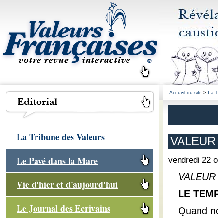
Accueil du site
>
La T
La Tribune des Valeurs
VALEUR 
Le Pavé dans la Mare
vendredi 22 
VALEUR 
Vie d'hier et d'aujourd'hui
LE TEMP
Le Journal des Ecrivains
Quand no