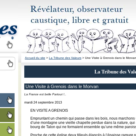
Accueil du site
>
La Tribune des Valeurs
> Une Visite à Grenois dans le Morva
La Tribune des Val
Une Visite à Grenois dans le Morvan
La France est belle Partout !..
mardi 24 septembre 2013
EN VISITE A GRENOIS
Empruntant un chemin qui passe dans les bois, nous marchons
d’une montagne une vieille chapelle perdue dans la nature, qui se
bourg de Talon qui ne formaient ensemble qu’une même parois
Proche de cette église deux tilleuls élancés à l’épaisse ramure r