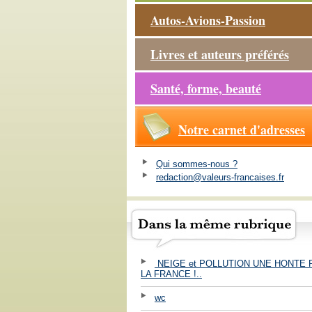
Autos-Avions-Passion
Livres et auteurs préférés
Santé, forme, beauté
Notre carnet d'adresses
Qui sommes-nous ?
redaction@valeurs-francaises.fr
NEIGE et POLLUTION UNE HONTE
LA FRANCE !..
wc