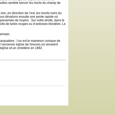
feuilles semble bercer les morts du champ de
loin, en direction de l’est, les monts noirs du
Nous dévalons ensuite une pente rapide où
parsemée de noyers . Sur notre droite, dans le
oits de tuiles rouges ou d’ardoises bleutées. Le
Germain.
arquables : l’un est le mamelon conique de
e l’ancienne église de Grenois où venaient
 église et un cimetière en 1882.