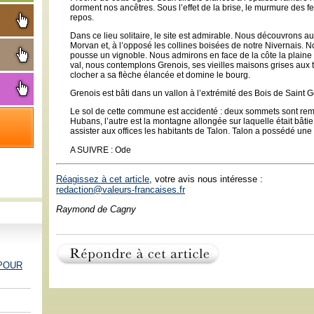
dorment nos ancêtres. Sous l’effet de la brise, le murmure des 
repos.
Dans ce lieu solitaire, le site est admirable. Nous découvrons au 
Morvan et, à l’opposé les collines boisées de notre Nivernais. 
pousse un vignoble. Nous admirons en face de la côte la plaine 
val, nous contemplons Grenois, ses vieilles maisons grises aux t
clocher a sa flèche élancée et domine le bourg.
Grenois est bâti dans un vallon à l’extrémité des Bois de Saint 
Le sol de cette commune est accidenté : deux sommets sont rem
Hubans, l’autre est la montagne allongée sur laquelle était bâti
assister aux offices les habitants de Talon. Talon a possédé une
A SUIVRE : Ode
Réagissez à cet article
, votre avis nous intéresse :
redaction@valeurs-francaises.fr
Raymond de Cagny
 POUR