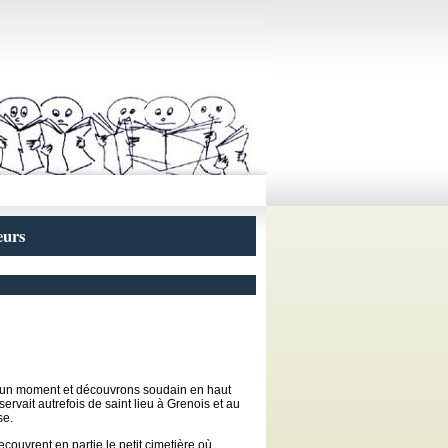
n
eurs
 un moment et découvrons soudain en haut
rvait autrefois de saint lieu à Grenois et au
se.
ecouvrent en partie le petit cimetière où