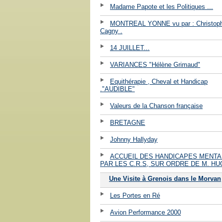
Madame Papote et les Politiques ...
MONTREAL YONNE vu par : Christop
Cagny .
14 JUILLET...
VARIANCES "Hélène Grimaud"
Equithérapie , Cheval et Handicap
."AUDIBLE"
Valeurs de la Chanson française
BRETAGNE
Johnny Hallyday
ACCUEIL DES HANDICAPES MENT
PAR LES C.R.S, SUR ORDRE DE M. HU
Une Visite à Grenois dans le Morvan
Les Portes en Ré
Avion Performance 2000