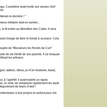
igu, Courteline avait invité son ancien chef
et.
tterais le derrière ! "
vieux militaire était en larmes…
le fit entrer au Ministère des Cultes. Il sera
avait chargé de faire le travail à sa place. Cela
s sujets de "Messieurs les Ronds de Cuir".
ode de vie hérité de ses parents. Il se moquait
férait les artisans.
 tatillon, râleur, je m’en foutisme, blasé,
, à l’apéritif, il avait repéré un rigolo
her, un midi, de remplacer rapidement les œufs
 dégoulinant de blanc d’œuf !
interviewer à tout propos et surtout pour rire