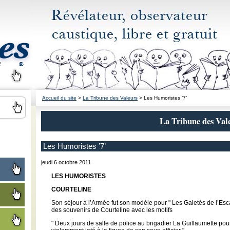
Accueil du site
>
La Tribune des Valeurs
> Les Humoristes ’7’
La Tribune des Val
Les Humoristes ’7’
jeudi 6 octobre 2011
LES HUMORISTES
COURTELINE
Son séjour à l’Armée fut son modèle pour " Les Gaietés de l’Esca
des souvenirs de Courteline avec les motifs
" Deux jours de salle de police au brigadier La Guillaumette pour 