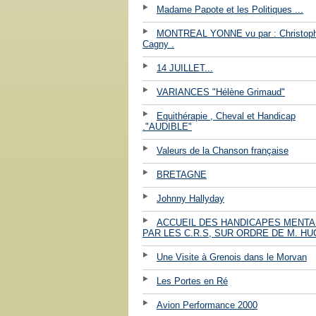
Madame Papote et les Politiques ...
MONTREAL YONNE vu par : Christop
Cagny .
14 JUILLET...
VARIANCES "Hélène Grimaud"
Equithérapie , Cheval et Handicap
."AUDIBLE"
Valeurs de la Chanson française
BRETAGNE
Johnny Hallyday
ACCUEIL DES HANDICAPES MENT
PAR LES C.R.S, SUR ORDRE DE M. HU
Une Visite à Grenois dans le Morvan
Les Portes en Ré
Avion Performance 2000