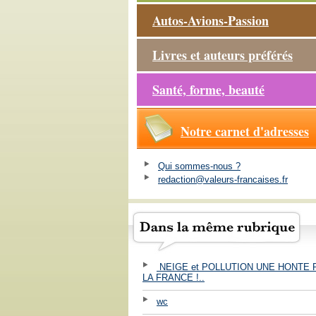
Autos-Avions-Passion
Livres et auteurs préférés
Santé, forme, beauté
Notre carnet d'adresses
Qui sommes-nous ?
redaction@valeurs-francaises.fr
NEIGE et POLLUTION UNE HONTE
LA FRANCE !..
wc