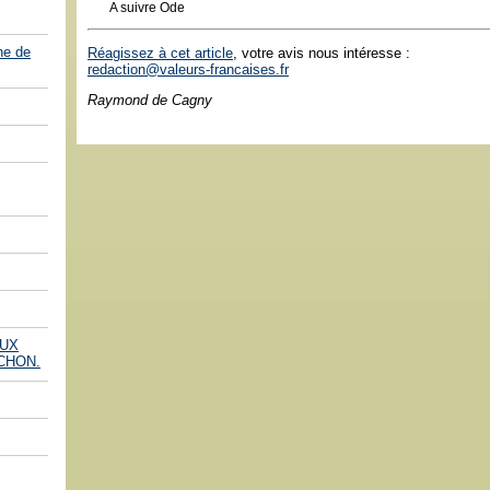
A suivre Ode
he de
Réagissez à cet article
, votre avis nous intéresse :
redaction@valeurs-francaises.fr
Raymond de Cagny
AUX
CHON.