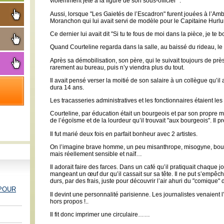
violemment jeté à la figure de son sous-officier ".
Aussi, lorsque "Les Gaietés de l’Escadron" furent jouées à l’Amb
Moranchon qui lui avait servi de modèle pour le Capitaine Hurlur
Ce dernier lui avait dit "Si tu te fous de moi dans la pièce, je te bo
Quand Courteline regarda dans la salle, au baissé du rideau, le 
Après sa démobilisation, son père, qui le suivait toujours de près, 
rarement au bureau, puis n’y viendra plus du tout.
Il avait pensé verser la moitié de son salaire à un collègue qu’il 
dura 14 ans.
Les tracasseries administratives et les fonctionnaires étaient le
Courteline, par éducation était un bourgeois et par son propre m
de l’égoïsme et de la lourdeur qu’il trouvait "aux bourgeois". Il pré
Il fut marié deux fois en parfait bonheur avec 2 artistes.
On l’imagine brave homme, un peu misanthrope, misogyne, bougon,
mais réellement sensible et naïf…
Il adorait faire des farces. Dans un café qu’il pratiquait chaque jour
mangeant un œuf dur qu’il cassait sur sa tête. Il ne put s’empêc
durs, par des frais, juste pour découvrir l’air ahuri du "comique"
 POUR
Il devint une personnalité parisienne. Les journalistes venaient l’
hors propos !..
Il fit donc imprimer une circulaire……